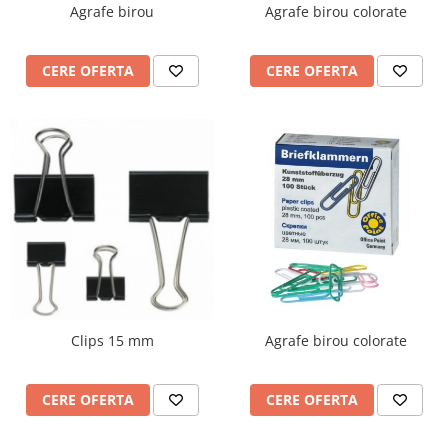
Agrafe birou
Agrafe birou colorate
Videoproiectoare si Echipamente IT
Videoproiectoare
CERE OFERTA
CERE OFERTA
Videoproiectoare
Suporti si Accesorii
Videoproiectoare
Ecrane Proiectie
Laptopuri si Accesorii
Laptopuri
Accesorii Laptopuri
All in One/PC
All in One
Periferice PC
Clips 15 mm
Agrafe birou colorate
Conectivitate si Accesorii
Monitoare
Tablete si Accesorii
CERE OFERTA
CERE OFERTA
Imprimante si Multifunctionale