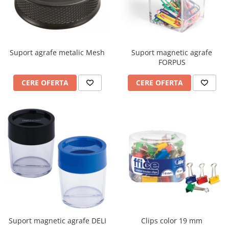
Mobilier Depozitare
Dulapuri si Cuiere
Mobilier Scolar
Banci Sali Clasa
Suport agrafe metalic Mesh
Suport magnetic agrafe
Scaune Scolare
FORPUS
Set Banca si Scaune Elevi
Dulapuri,Biblioteci si Cuiere
CERE OFERTA
CERE OFERTA
Mobilier Laboratoare
Catedre si mese
Mobilier Universitar
Pupitre Seminarii
Scaune si Fotolii
Catedre,Mese,Birouri
Mobilier Laboratoare
Materiale Didactice
Materiale Didactice si Jocuri
Prescolari
Suport magnetic agrafe DELI
Clips color 19 mm