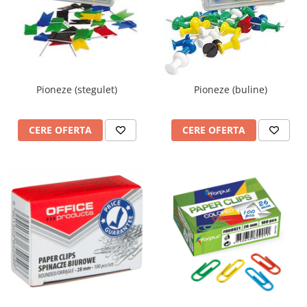
Videoproiectoare si Accesorii
Videoproiectoare
Accesorii
Suporti
Pioneze (stegulet)
Pioneze (buline)
Videoconferinta si Colaborare
Camere Videoconferinta
Boxe si Soundbar
CERE OFERTA
CERE OFERTA
Tehnologie Educationala
Ochelari VR-3D
Kit Robotic Educational
Software Educational
Oferta Mobilier Clasa
Table/Display-uri Interactive
Table Interactive
Display-uri Interactive
Accesorii/Standuri