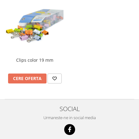
Materiale Didactice Gimnaziu si
Liceu
Matematica
Informatica
Istorie
Geografie
Biologie
Clips color 19 mm
Chimie
Fizica
CERE OFERTA
Educatie Civica
Limba engleza
Birotica si Papetarie
Table Scolare,Whiteboard-uri si
SOCIAL
Accesorii
Urmareste-ne in social media
Table Scolare
Accesorii
Whiteboard-uri