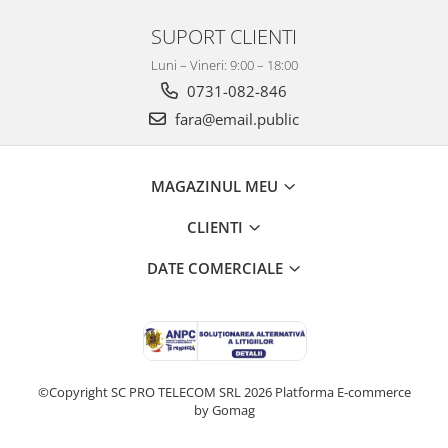
Rechizite
SUPORT CLIENTI
Caiete si Coperte
Luni – Vineri: 9:00 – 18:00
Lipici si Benzi Adezive
0731-082-846
Corectoare
fara@email.public
Stilouri,Pixuri,Rollere
Produse din Hartie
Hartie Copiator A4
MAGAZINUL MEU
Hartie si Carton Colorat
CLIENTI
Plicuri
Etichete autocolante
DATE COMERCIALE
Instrumente de scris
Stilouri,Pixuri,Rollere
Linere si Markere
Accesorii pentru birou
©Copyright SC PRO TELECOM SRL 2026
Platforma E-commerce
Capsatoare,Decapsatoare,Perforatoare
by Gomag
Agrafe,Ace,Clipsuri,Pioneze