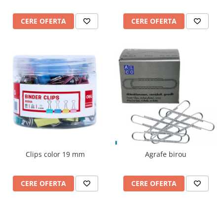
Dezvoltarea limbajului
Matematica
CERE OFERTA
CERE OFERTA
Jocuri
Educatie fizica
Truse de experimente pentru copii
Dezvoltare socio-emotionala
Dezvoltarea cognitiva
Globuri
Hărți gigant
Materiale Didactice Clasele
Primare(0-4)
Limba si Comunicare
Clips color 19 mm
Agrafe birou
Matematica si stiinte ale naturii
Arte si Tehnologii
Educatie civica
CERE OFERTA
CERE OFERTA
Harti geografice
Harti pentru copii
Puzzle geografic