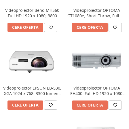
Imprimante
Videoproiector Benq MH560
Videoproiector OPTOMA
Multifunctionale
Full HD 1920 x 1080, 3800
GT1080e, Short Throw, Full HD
Imprimante si Scanere 3D
lumeni, 20000:1
1920 x 1080, 3000 lumeni,
contrast 25000:1
CERE OFERTA
CERE OFERTA
Imprimante 3D
Videoconferinta si Colaborare
Camere Videoconferinta
Boxe si Soundbar
Tehnologie Educationala
Ochelari VR
Kit Robotic Educational
Software Educational
Videoproiector EPSON EB-530,
Videoproiector OPTOMA
Mobilier Invatamant
XGA 1024 x 768, 3300 lumeni,
EH400, Full HD 1920 x 1080,
Mobilier Cresa si Gradinita
15000:1
4000 lumeni, contrast 22000:1
CERE OFERTA
CERE OFERTA
Mese gradinita
Scaune Gradinita
Paturi gradinita