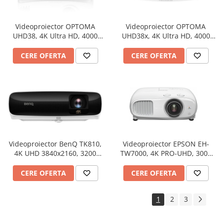
Rechizite
Caiete si Coperte
Videoproiector OPTOMA
Videoproiector OPTOMA
Lipici si Benzi Adezive
UHD38, 4K Ultra HD, 4000
UHD38x, 4K Ultra HD, 4000
lumeni, contrast 1.000.000:1
lumeni, contrast 1.000.000:1
Corectoare
CERE OFERTA
CERE OFERTA
Stilouri,Pixuri,Rollere
Produse din Hartie
Hartie Copiator A4
Hartie si Carton Colorat
Plicuri
Etichete autocolante
Instrumente de scris
Videoproiector BenQ TK810,
Videoproiector EPSON EH-
4K UHD 3840x2160, 3200
TW7000, 4K PRO-UHD, 3000
Stilouri,Pixuri,Rollere
lumeni, alb-Resigilat
lumeni, contrast 40.000:1
Linere si Markere
CERE OFERTA
CERE OFERTA
Accesorii pentru birou
Capsatoare,Decapsatoare,Perforatoare
1
2
3
Agrafe,Ace,Clipsuri,Pioneze