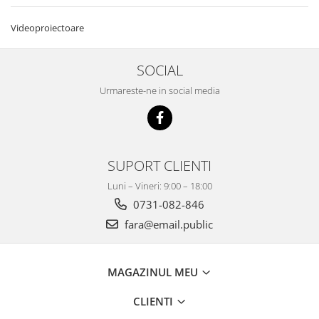
Seturi Birou Lux
Organizare si arhivare
Videoproiectoare
Bibliorafturi,Dosare,Cutii Arhivare
Mape si Folii Plastic
SOCIAL
Plannere
Urmareste-ne in social media
Tavite si Suporturi Documente
Mijloace de Prezentare
Aviziere
Flipchart-uri si Rezerve
SUPORT CLIENTI
Accesorii
Luni – Vineri: 9:00 – 18:00
Panouri Afisare
0731-082-846
Table magnetice din sticla
fara@email.public
Scutece
Scutece adulti tip chilot
Sale
MAGAZINUL MEU
CLIENTI