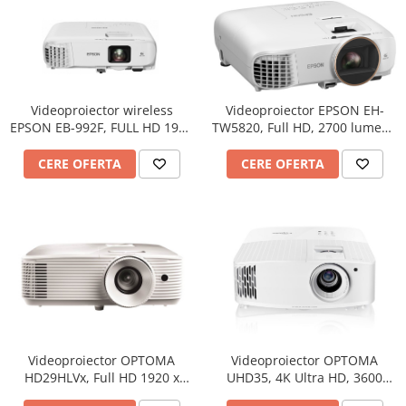
Dezvoltarea limbajului
Matematica
Jocuri
Educatie fizica
Truse de experimente pentru copii
Videoproiector wireless
Videoproiector EPSON EH-
Dezvoltare socio-emotionala
EPSON EB-992F, FULL HD 1920
TW5820, Full HD, 2700 lumeni,
Dezvoltarea cognitiva
x 1080, 4000 lumeni, contrast
contrast 70.000:1
16000:1
CERE OFERTA
CERE OFERTA
Globuri
Hărți gigant
Materiale Didactice Clasele
Primare(0-4)
Limba si Comunicare
Matematica si stiinte ale naturii
Arte si Tehnologii
Educatie civica
Harti geografice
Videoproiector OPTOMA
Videoproiector OPTOMA
HD29HLVx, Full HD 1920 x
UHD35, 4K Ultra HD, 3600
Harti pentru copii
1080, 4500 lumeni, contrast
lumeni, contrast 1.000.000:1
Puzzle geografic