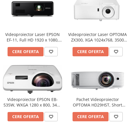
Mobilier Depozitare
Dulapuri si Cuiere
Mobilier Scolar
Banci Sali Clasa
Scaune Scolare
Videoproiector Laser OPTOMA
Videoproiector Laser EPSON
Set Banca si Scaune Elevi
ZX300, XGA 1024x768, 3500
EF-11, Full HD 1920 x 1080,
lumeni, contrast 300000:1
1000 lumeni, contrast
Dulapuri,Biblioteci si Cuiere
2500000:1
CERE OFERTA
CERE OFERTA
Mobilier Laboratoare
Catedre si mese
Mobilier Universitar
Pupitre Seminarii
Scaune si Fotolii
Catedre,Mese,Birouri
Pachet Videoproiector
Videoproiector EPSON EB-
Mobilier Laboratoare
OPTOMA HD29HST, Short
535W, WXGA 1280 x 800, 3400
Materiale Didactice
Throw, Full HD 1920x1080,
lumeni, contrast 16000:1
4000 lumeni, contrast
Materiale Didactice si Jocuri
CERE OFERTA
CERE OFERTA
50.000:1, suport Short Throw,
Prescolari
Cablu HDMI