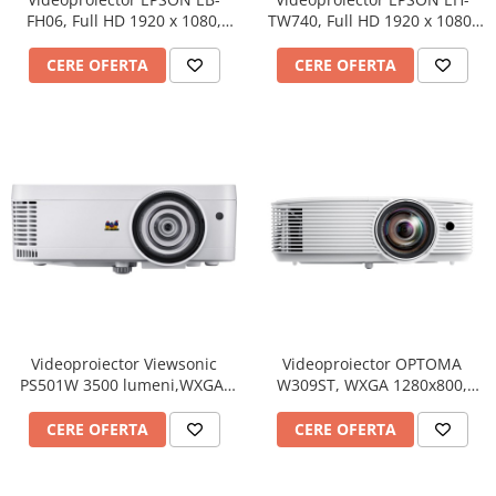
FH06, Full HD 1920 x 1080,
TW740, Full HD 1920 x 1080,
Videoproiectoare si Accesorii
3500 lumeni, contrast 16000:1
3300 lumeni, contrast 16000:1
Videoproiectoare
CERE OFERTA
CERE OFERTA
Accesorii
Suporti
Videoconferinta si Colaborare
Camere Videoconferinta
Boxe si Soundbar
Tehnologie Educationala
Ochelari VR-3D
Kit Robotic Educational
Software Educational
Oferta Mobilier Clasa
Videoproiector Viewsonic
Videoproiector OPTOMA
PS501W 3500 lumeni,WXGA,
W309ST, WXGA 1280x800,
Table/Display-uri Interactive
Short Throw
3800 lumeni, contrast
Table Interactive
25.000:1
CERE OFERTA
CERE OFERTA
Display-uri Interactive
Accesorii/Standuri