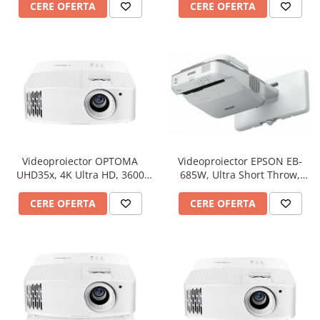
50000:1
CERE OFERTA
CERE OFERTA
Materiale Didactice Gimnaziu si
Liceu
Matematica
Informatica
Istorie
Geografie
Biologie
Chimie
Videoproiector EPSON EB-
Videoproiector OPTOMA
Fizica
685W, Ultra Short Throw,
UHD35x, 4K Ultra HD, 3600
Educatie Civica
WXGA 1280 x 800, 3500
lumeni, contrast 1.000.000:1
Limba engleza
lumeni, contrast 14000:1
CERE OFERTA
CERE OFERTA
Birotica si Papetarie
Table Scolare,Whiteboard-uri si
Accesorii
Table Scolare
Accesorii
Whiteboard-uri