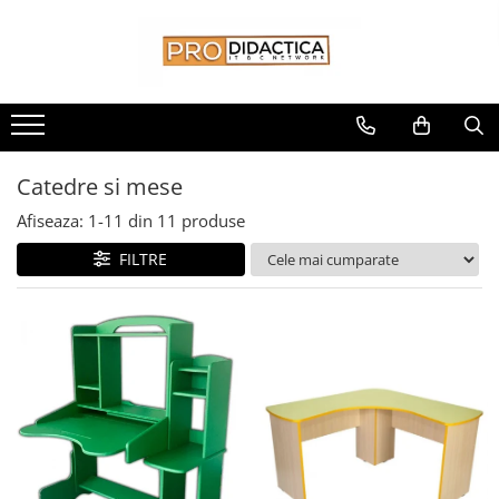
Toate Produsele
Oferta PNRR/PNRAS
Pachete Echipamente Sali Clasa
Catedre si mese
Pachete Echipamente Sala Clasa
Table/Display-uri Interactive
Afiseaza:
1-
11
din
11
produse
Table Interactive
FILTRE
Display-uri Interactive
Suporti/Standuri/Accesorii
Imprimante si Multifunctionale
Imprimante si Scanere 3D
Imprimante 3D
Creioane 3D
Accesorii 3D
Camere Documente