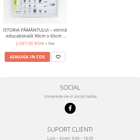
Videoproiectoare si Accesorii
Videoproiectoare
Accesorii
ISTORIA PĂMÂNTULUI – vitrină
Suporti
educațională 90cm x 65cm -
Videoconferinta si Colaborare
fosile
2.097,00 RON
+ TVA
Camere Videoconferinta
ADAUGA IN COS
Boxe si Soundbar
Tehnologie Educationala
Ochelari VR-3D
Kit Robotic Educational
SOCIAL
Software Educational
Urmareste-ne in social media
Oferta Mobilier Clasa
Table/Display-uri Interactive
Table Interactive
SUPORT CLIENTI
Display-uri Interactive
Accesorii/Standuri
Luni – Vineri: 9:00 – 18:00