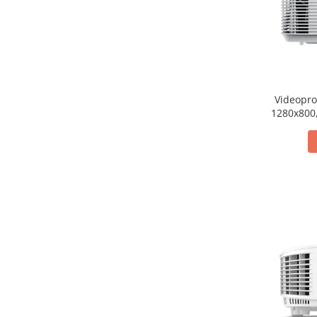
Materiale Didactice Gimnaziu si
Liceu
Matematica
Informatica
Istorie
Videopr
Geografie
1280x800,
Biologie
Chimie
Fizica
Educatie Civica
Limba engleza
Birotica si Papetarie
Table Scolare,Whiteboard-uri si
Accesorii
Table Scolare
Accesorii
Whiteboard-uri