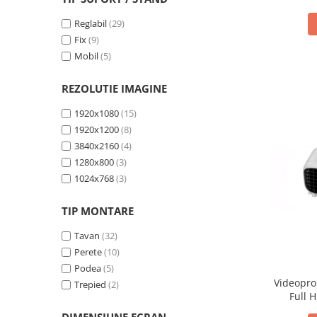
Videoproiectoare si Echipamente IT
Reglabil
(29)
Videoproiectoare
Fix
(9)
Mobil
(5)
Videoproiectoare
Suporti si Accesorii
REZOLUTIE IMAGINE
Videoproiectoare
Ecrane Proiectie
1920x1080
(15)
Laptopuri si Accesorii
1920x1200
(8)
3840x2160
(4)
Laptopuri
1280x800
(3)
Accesorii Laptopuri
1024x768
(3)
All in One/PC
All in One
TIP MONTARE
Periferice PC
Tavan
(32)
Conectivitate si Accesorii
Perete
(10)
Monitoare
Podea
(5)
Tablete si Accesorii
Videopro
Trepied
(2)
Full 
Imprimante si Multifunctionale