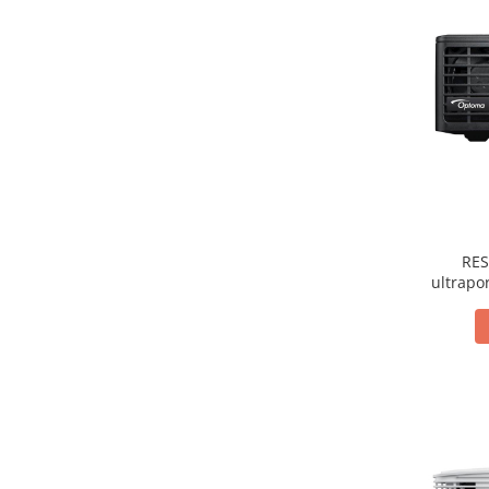
Dezvoltarea limbajului
Matematica
Jocuri
Educatie fizica
Truse de experimente pentru copii
Dezvoltare socio-emotionala
Dezvoltarea cognitiva
Globuri
Hărți gigant
Materiale Didactice Clasele
RES
Primare(0-4)
ultrap
1280 x 80
Limba si Comunicare
Matematica si stiinte ale naturii
Arte si Tehnologii
Educatie civica
Harti geografice
Harti pentru copii
Puzzle geografic