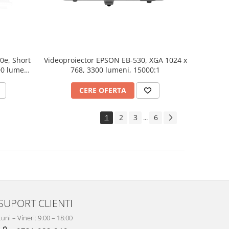
Videoproiector EPSON EB-530, XGA 1024 x
0e, Short
768, 3300 lumeni, 15000:1
00 lumeni,
CERE OFERTA
1
2
3
6
...
SUPORT CLIENTI
Luni – Vineri: 9:00 – 18:00