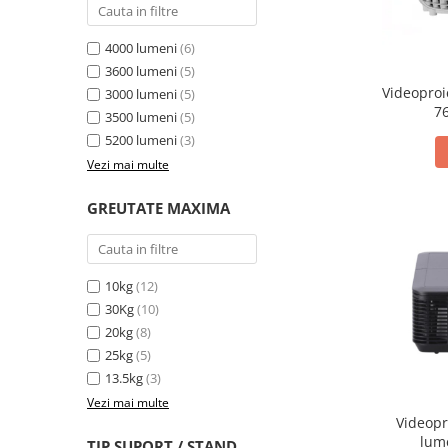
Videoproiectoare si Accesorii
4000 lumeni
(6)
Videoproiectoare
3600 lumeni
(5)
Accesorii
Videoproi
3000 lumeni
(5)
Suporti
7
3500 lumeni
(5)
Videoconferinta si Colaborare
5200 lumeni
(3)
Camere Videoconferinta
Vezi mai multe
Boxe si Soundbar
GREUTATE MAXIMA
Tehnologie Educationala
Ochelari VR-3D
Kit Robotic Educational
10kg
(12)
Software Educational
30Kg
(10)
Oferta Mobilier Clasa
20kg
(8)
Table/Display-uri Interactive
25kg
(5)
13.5kg
(3)
Table Interactive
Vezi mai multe
Display-uri Interactive
Videopr
lum
Accesorii/Standuri
TIP SUPORT / STAND