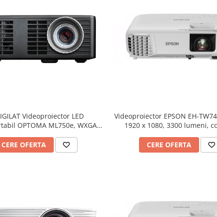
Videoproiector EPSON EH-TW740
IGILAT Videoproiector LED
1920 x 1080, 3300 lumeni, c
ortabil OPTOMA ML750e, WXGA
16000:1
0, 700 lumeni, contrast 20.000:1
CERE OFERTA
CERE OFERTA