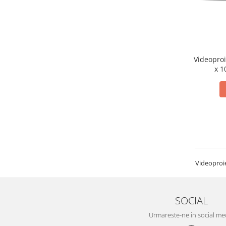
Rechizite
Caiete si Coperte
Lipici si Benzi Adezive
Corectoare
Videopro
Stilouri,Pixuri,Rollere
x 1
Produse din Hartie
Hartie Copiator A4
Hartie si Carton Colorat
Plicuri
Etichete autocolante
Instrumente de scris
Stilouri,Pixuri,Rollere
Videoproi
Linere si Markere
Accesorii pentru birou
SOCIAL
Capsatoare,Decapsatoare,Perforatoare
Agrafe,Ace,Clipsuri,Pioneze
Urmareste-ne in social me