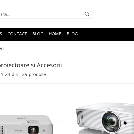
S
CONTACT
BLOG
HOME
BLOG
rii
roiectoare si Accesorii
1-
24
din
129
produse