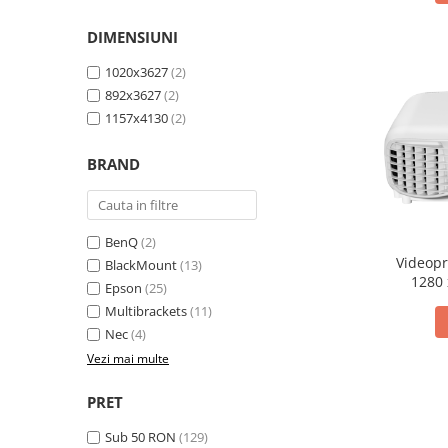
Mobilier Depozitare
Dulapuri si Cuiere
DIMENSIUNI
Mobilier Scolar
1020x3627
(2)
Banci Sali Clasa
892x3627
(2)
Scaune Scolare
1157x4130
(2)
Set Banca si Scaune Elevi
Dulapuri,Biblioteci si Cuiere
BRAND
Mobilier Laboratoare
Catedre si mese
Mobilier Universitar
BenQ
(2)
Videop
BlackMount
(13)
Pupitre Seminarii
1280 
Epson
(25)
Scaune si Fotolii
Multibrackets
(11)
Catedre,Mese,Birouri
Nec
(4)
Mobilier Laboratoare
Vezi mai multe
Materiale Didactice
Materiale Didactice si Jocuri
PRET
Prescolari
Sub 50 RON
(129)