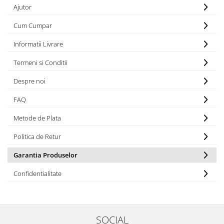
Accesorii
Ajutor
Panouri Afisare
Cum Cumpar
Table magnetice din sticla
Informatii Livrare
Termeni si Conditii
Despre noi
FAQ
Metode de Plata
Politica de Retur
Garantia Produselor
Confidentialitate
SOCIAL