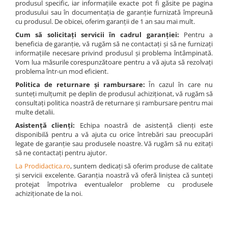
produsul specific, iar informațiile exacte pot fi găsite pe pagina
Matematica si stiinte ale naturii
Videoproiectoare
Etichete autocolante
produsului sau în documentația de garanție furnizată împreună
Imprimante si Multifunctionale
Pupitre Seminarii
Arte si Tehnologii
cu produsul. De obicei, oferim garanții de 1 an sau mai mult.
Accesorii
Instrumente de scris
Scaune si Fotolii
Imprimante
Educatie civica
Cum să solicitați servicii în cadrul garanției:
Pentru a
Suporti
Stilouri,Pixuri,Rollere
Catedre,Mese,Birouri
Multifunctionale
beneficia de garanție, vă rugăm să ne contactați și să ne furnizați
Harti geografice
Videoconferinta si Colaborare
informațiile necesare privind produsul și problema întâmpinată.
Linere si Markere
Mobilier Laboratoare
Imprimante si Scanere 3D
Harti pentru copii
Vom lua măsurile corespunzătoare pentru a vă ajuta să rezolvați
Camere Videoconferinta
Accesorii pentru birou
problema într-un mod eficient.
Imprimante 3D
Puzzle geografic
Boxe si Soundbar
Capsatoare,Decapsatoare,Perforatoare
Politica de returnare și rambursare:
În cazul în care nu
Videoconferinta si Colaborare
Materiale Didactice Gimnaziu si
Tehnologie Educationala
sunteți mulțumit pe deplin de produsul achiziționat, vă rugăm să
Liceu
Agrafe,Ace,Clipsuri,Pioneze
Camere Videoconferinta
consultați politica noastră de returnare și rambursare pentru mai
Ochelari VR-3D
Seturi Birou Lux
Matematica
multe detalii.
Boxe si Soundbar
Kit Robotic Educational
Organizare si arhivare
Informatica
Asistență clienți:
Echipa noastră de asistență clienți este
Tehnologie Educationala
Software Educational
disponibilă pentru a vă ajuta cu orice întrebări sau preocupări
Istorie
Bibliorafturi,Dosare,Cutii Arhivare
Ochelari VR
legate de garanție sau produsele noastre. Vă rugăm să nu ezitați
Oferta Mobilier Clasa
Geografie
Mape si Folii Plastic
să ne contactați pentru ajutor.
Kit Robotic Educational
Biologie
Plannere
La Prodidactica.ro
, suntem dedicați să oferim produse de calitate
Software Educational
și servicii excelente. Garanția noastră vă oferă liniștea că sunteți
Chimie
Tavite si Suporturi Documente
protejat împotriva eventualelor probleme cu produsele
Fizica
Mijloace de Prezentare
achiziționate de la noi.
Educatie Civica
Aviziere
Limba engleza
Flipchart-uri si Rezerve