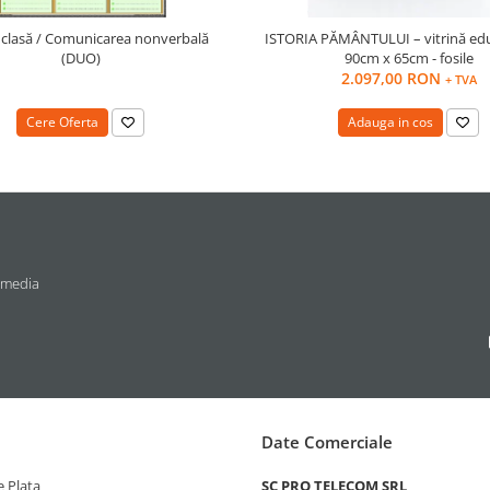
 clasă / Comunicarea nonverbală
ISTORIA PĂMÂNTULUI – vitrină ed
(DUO)
90cm x 65cm - fosile
2.097,00 RON
+ TVA
Cere Oferta
Adauga in cos
 media
Date Comerciale
 Plata
SC PRO TELECOM SRL