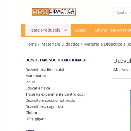
Toate Produsele
Toate Produsele
Acasa
Oferta PNRR/PNR
Oferta PNRR/PNRAS
Pachete Echipamente Sali Clasa
Home /
Materiale Didactice /
Materiale Didactice si J
Pachete Echipamente Sala Clasa
Table/Display-uri Interactive
Dezvol
DEZVOLTARE SOCIO-EMOTIONALA
Table Interactive
Afiseaza:
Dezvoltarea limbajului
Display-uri Interactive
Matematica
Suporti/Standuri/Accesorii
Jocuri
Educatie fizica
Imprimante si Multifunctionale
Truse de experimente pentru copii
Imprimante si Scanere 3D
Dezvoltare socio-emotionala
Dezvoltarea cognitiva
Imprimante 3D
Globuri
Creioane 3D
Hărți gigant
Accesorii 3D
Camere Documente