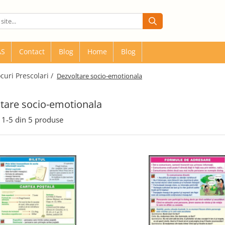
AS
Contact
Blog
Home
Blog
ocuri Prescolari /
Dezvoltare socio-emotionala
tare socio-emotionala
1-
5
din
5
produse