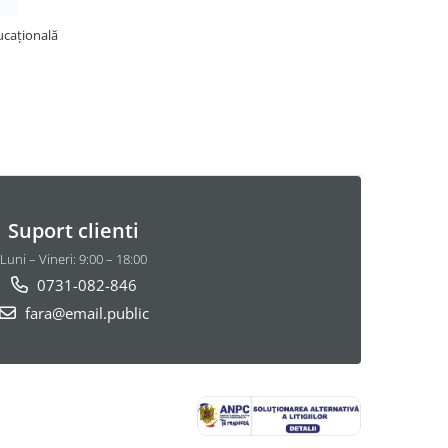
ucațională
Suport clienti
Luni – Vineri: 9:00 – 18:00
0731-082-846
fara@email.public