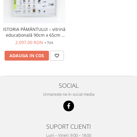
Videoproiectoare si Accesorii
Videoproiectoare
Accesorii
ISTORIA PĂMÂNTULUI – vitrină
Suporti
educațională 90cm x 65cm -
Videoconferinta si Colaborare
fosile
2.097,00 RON
+ TVA
Camere Videoconferinta
ADAUGA IN COS
Boxe si Soundbar
Tehnologie Educationala
Ochelari VR-3D
Kit Robotic Educational
SOCIAL
Software Educational
Urmareste-ne in social media
Oferta Mobilier Clasa
Table/Display-uri Interactive
Table Interactive
SUPORT CLIENTI
Display-uri Interactive
Accesorii/Standuri
Luni – Vineri: 9:00 – 18:00