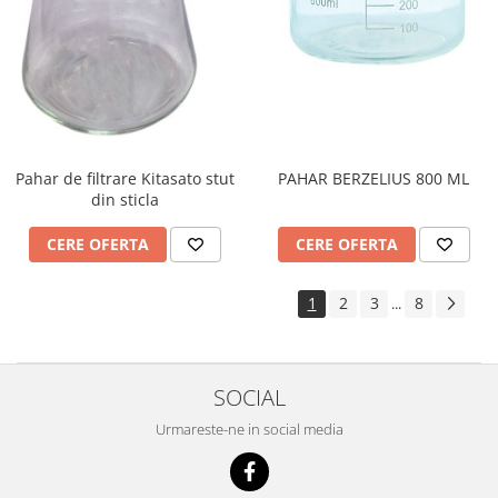
Pahar de filtrare Kitasato stut
PAHAR BERZELIUS 800 ML
din sticla
CERE OFERTA
CERE OFERTA
1
2
3
8
...
SOCIAL
Urmareste-ne in social media