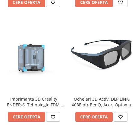
CERE OFERTA
CERE OFERTA
Accesorii
Panouri Afisare
Table magnetice din sticla
Imprimanta 3D Creality
Ochelari 3D Activi DLP LINK
ENDER-6, Tehnologie FDM,
X03E ptr BenQ, Acer, Optoma
Precizie +/-0.1mm, Diametru
filament: 1.75mm
CERE OFERTA
CERE OFERTA