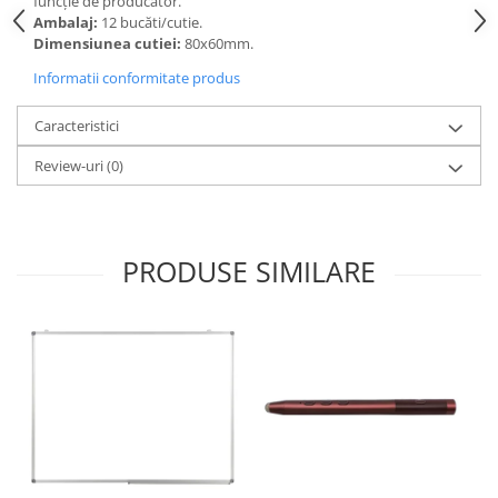
funcție de producător.
Accesorii
Ambalaj:
12 bucăti/cutie.
Panouri Afisare
Dimensiunea cutiei:
80x60mm.
Table magnetice din sticla
Informatii conformitate produs
Caracteristici
Review-uri
(0)
PRODUSE SIMILARE