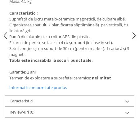
Masa: 4.5 kg
Accesorii
Panouri Afisare
Caracteristici:
Suprafață de lucru metalo-ceramica magnetică, de culoare albă.
Table magnetice din sticla
Organizarea spațiului ( planificarea săptămânală) pe verticală, cu
liniatură gri.
Ramă din aluminiu, cu colțar ABS din plastic.
Fixarea de perete se face cu 4 cu șuruburi (incluse în set).
Setul conține și un suport de 30 cm (pentru marker), 1 cariocă și 3
magneți.
Tabla este incasabila la socuri punctuale.
Garantie: 2 ani
Termen de exploatare a suprafetei ceramice:
nelimitat
Informatii conformitate produs
Caracteristici
Review-uri
(0)