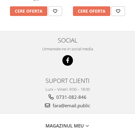
Imprimante
CERE OFERTA
CERE OFERTA
Multifunctionale
Imprimante si Scanere 3D
Imprimante 3D
Videoconferinta si Colaborare
SOCIAL
Camere Videoconferinta
Urmareste-ne in social media
Boxe si Soundbar
Tehnologie Educationala
Ochelari VR
Kit Robotic Educational
SUPORT CLIENTI
Software Educational
Luni – Vineri: 9:00 – 18:00
Mobilier Invatamant
0731-082-846
Mobilier Cresa si Gradinita
fara@email.public
Mese gradinita
Scaune Gradinita
MAGAZINUL MEU
Paturi gradinita