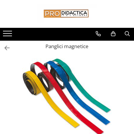
Toate Produsele
Oferta PNRR/PNRAS
Pachete Echipamente Sali Clasa
Panglici magnetice
Pachete Echipamente Sala Clasa
Table/Display-uri Interactive
Table Interactive
Display-uri Interactive
Suporti/Standuri/Accesorii
Imprimante si Multifunctionale
Imprimante si Scanere 3D
Imprimante 3D
Creioane 3D
Accesorii 3D
Camere Documente