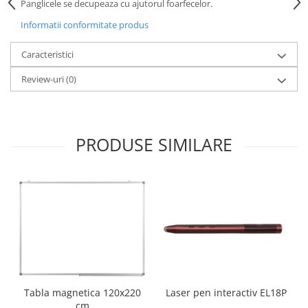
Panglicele se decupeaza cu ajutorul foarfecelor.
Videoproiectoare si Echipamente IT
Informatii conformitate produs
Videoproiectoare
Caracteristici
Videoproiectoare
Suporti si Accesorii
Review-uri
(0)
Videoproiectoare
Ecrane Proiectie
Laptopuri si Accesorii
PRODUSE SIMILARE
Laptopuri
Accesorii Laptopuri
All in One/PC
All in One
Periferice PC
Conectivitate si Accesorii
Monitoare
Tablete si Accesorii
Laser pen interactiv EL18P
Tabla magnetica 120x220
Imprimante si Multifunctionale
cm