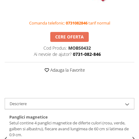
Videoproiectoare si Accesorii
Videoproiectoare
Comanda telefonic:
0731082846
tarif normal
Accesorii
Suporti
CERE OFERTA
Videoconferinta si Colaborare
Cod Produs:
MOBS0432
Camere Videoconferinta
Ai nevoie de ajutor?
0731-082-846
Boxe si Soundbar
Tehnologie Educationala
Adauga la Favorite
Ochelari VR-3D
Kit Robotic Educational
Software Educational
Oferta Mobilier Clasa
Descriere
Table/Display-uri Interactive
Panglici magnetice
Table Interactive
Setul contine 4 panglici magnetice de diferte culori (rosu, verde,
Display-uri Interactive
galben si albastru), fiecare avand lungimea de 60 cm si latimea de
0.9 cm.
Accesorii/Standuri