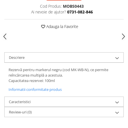
Accesorii
Cod Produs:
MOBS0443
Panouri Afisare
Ai nevoie de ajutor?
0731-082-846
Table magnetice din sticla
Adauga la Favorite
Descriere
Rezervă pentru markerul negru (cod MK-WB-N), ce permite
reîncărcarea multiplă a acestuia.
Capacitatea rezervei: 100ml
Informatii conformitate produs
Caracteristici
Review-uri
(0)