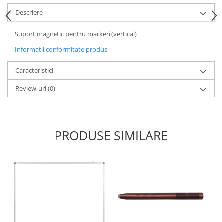
Accesorii
Descriere
Panouri Afisare
Table magnetice din sticla
Suport magnetic pentru markeri (vertical)
Informatii conformitate produs
Caracteristici
Review-uri
(0)
PRODUSE SIMILARE