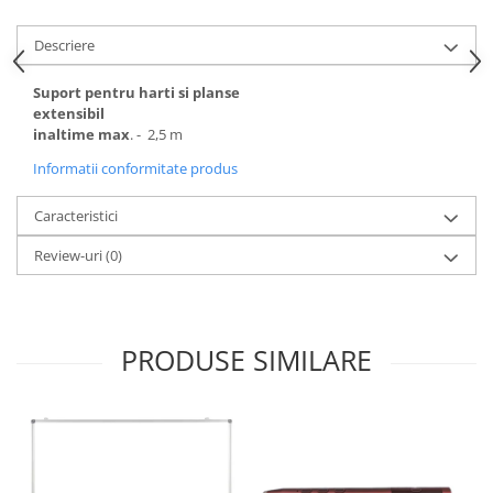
Videoproiectoare si Echipamente IT
Descriere
Videoproiectoare
Videoproiectoare
Suport pentru harti si planse
extensibil
Suporti si Accesorii
inaltime max
. - 2,5 m
Videoproiectoare
Informatii conformitate produs
Ecrane Proiectie
Laptopuri si Accesorii
Caracteristici
Laptopuri
Review-uri
(0)
Accesorii Laptopuri
All in One/PC
All in One
PRODUSE SIMILARE
Periferice PC
Conectivitate si Accesorii
Monitoare
Tablete si Accesorii
Imprimante si Multifunctionale