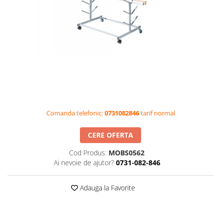
Videoproiectoare si Accesorii
Videoproiectoare
Accesorii
Suporti
Videoconferinta si Colaborare
Camere Videoconferinta
Boxe si Soundbar
Tehnologie Educationala
Comanda telefonic:
0731082846
tarif normal
Ochelari VR-3D
Kit Robotic Educational
CERE OFERTA
Software Educational
Cod Produs:
MOBS0562
Oferta Mobilier Clasa
Ai nevoie de ajutor?
0731-082-846
Table/Display-uri Interactive
Table Interactive
Adauga la Favorite
Display-uri Interactive
Accesorii/Standuri