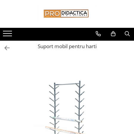
Toate Produsele
Oferta PNRR/PNRAS
Pachete Echipamente Sali Clasa
Suport mobil pentru harti
Pachete Echipamente Sala Clasa
Table/Display-uri Interactive
Table Interactive
Display-uri Interactive
Suporti/Standuri/Accesorii
Imprimante si Multifunctionale
Imprimante si Scanere 3D
Imprimante 3D
Creioane 3D
Accesorii 3D
Camere Documente