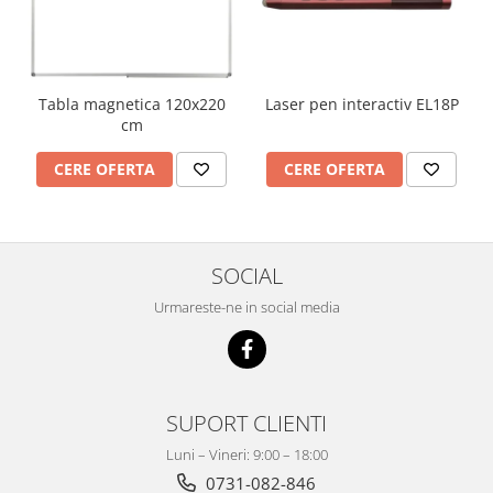
Imprimante
Multifunctionale
Imprimante si Scanere 3D
Laser pen interactiv EL18P
Tabla magnetica 120x220
Imprimante 3D
cm
Videoconferinta si Colaborare
Camere Videoconferinta
CERE OFERTA
CERE OFERTA
Boxe si Soundbar
Tehnologie Educationala
Ochelari VR
SOCIAL
Kit Robotic Educational
Urmareste-ne in social media
Software Educational
Mobilier Invatamant
Mobilier Cresa si Gradinita
Mese gradinita
SUPORT CLIENTI
Scaune Gradinita
Luni – Vineri: 9:00 – 18:00
Paturi gradinita
0731-082-846