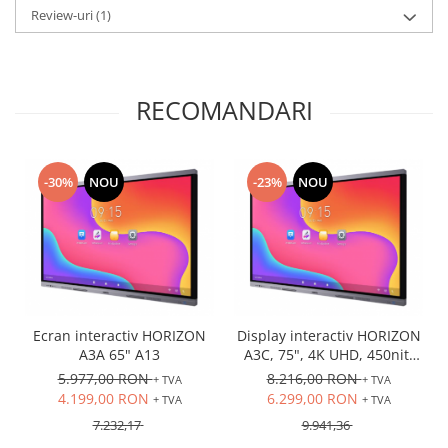
Review-uri
(1)
RECOMANDARI
-30%
NOU
-23%
NOU
Ecran interactiv HORIZON
Display interactiv HORIZON
A3A 65" A13
A3C, 75", 4K UHD, 450nit,
VA
5.977,00 RON
8.216,00 RON
+ TVA
+ TVA
4.199,00 RON
6.299,00 RON
+ TVA
+ TVA
7.232,17
9.941,36