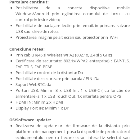
Partajare continut:
Posibilitatea de a conecta dispozitive mobile
Windows/Android prin oglindirea ecranului de lucru cu
control prin iesire video;
Posibilitate de partajare lectie prin: email, imprimare, salvare
USB sau drive de retea;
Proiectarea imaginii pe alt ecran sau proiector prin WiFi
Conexiune retea:
Prin cablu RJ45 si Wireless WPA2 (802.1x, 2.4 si 5 GHz)
Certificare de securitate: 802.1x(WPA2 enterprise) : EAP-TLS,
EAP-TTLS, EAP-PEAP
Posibilitate control de la distanta: Da
Posibilitate de securizare prin parola / PIN: Da
Suport WebRTC: da
Porturi USB: Minim 3 x USB In , 1 x USB-C ( cu functie de
alimentare) si 1 x USB Touch Out, 1X interfata pentru OPS
HDMI IN: Minim 2 x HDMI
Display Port IN: Minim 1 x DP
OS/Software update:
Realizarea de update-uri de firmware de la distanta prin
platforma de management pusa la dispozitie de producatorul
echipamentului pentru fiecare ecran interactiv selectat sau