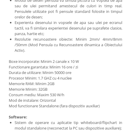
Modul de desen pensula va simula pictura cu vopsea de apa
sau de ulei permitand amestecul de culori in timp real.
Pensulele utilizate pot fi pensule standard folosite in timpul
orelor de desen;
Experienta desenului in vopsele de apa sau ulei pe ecranul
tactil, va fi similara experientei desenului pe suprafete clasice,
panza, hartie etc;
Rezolutie recunoastere obiecte: Minim 2mm/ 4mm/8mm
/50mm (Mod Pensula cu Recunoastere dinamica a Obiectului
Activ).
Boxe incorporate: Minim 2 canale x 10 W
Functionare garantata: Minim 16 ore / zi
Durata de utilizare: Minim 50000 ore
Procesor Minim: 1.7 GHZ cu 4 nuclee
Memorie RAM: Minim 2GB
Memorie Minim: 32GB
Consum mediu: Maxim 530 W/h
Mod de instalare: Orizontal
Mod functionare Standalone (fara dispozitiv auxiliar)
Software:
Sistem de operare cu aplicatie tip whiteboard/flipchart in
modul standalone (neconectat la PC sau dispozitive auxiliare);