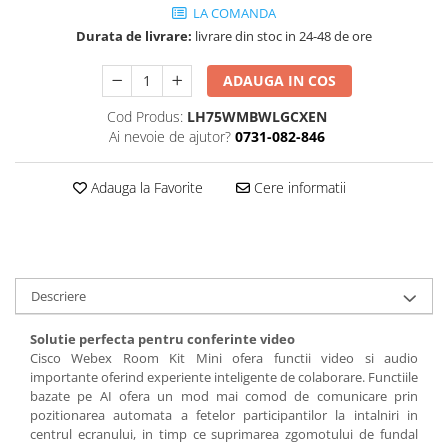
Accesorii
LA COMANDA
Panouri Afisare
Durata de livrare:
livrare din stoc in 24-48 de ore
Table magnetice din sticla
ADAUGA IN COS
Cod Produs:
LH75WMBWLGCXEN
Ai nevoie de ajutor?
0731-082-846
Adauga la Favorite
Cere informatii
Descriere
Solutie perfecta pentru conferinte video
Cisco Webex Room Kit Mini ofera functii video si audio
importante oferind experiente inteligente de colaborare. Functiile
bazate pe AI ofera un mod mai comod de comunicare prin
pozitionarea automata a fetelor participantilor la intalniri in
centrul ecranului, in timp ce suprimarea zgomotului de fundal