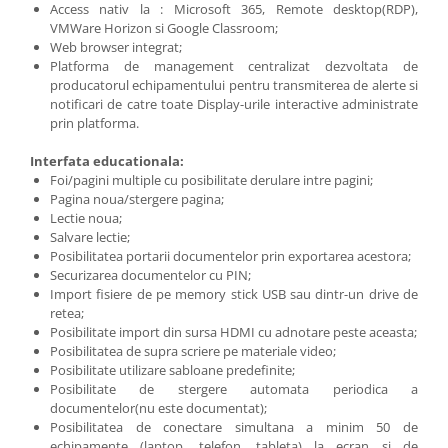
Access nativ la : Microsoft 365, Remote desktop(RDP),
VMWare Horizon si Google Classroom;
Web browser integrat;
Platforma de management centralizat dezvoltata de
producatorul echipamentului pentru transmiterea de alerte si
notificari de catre toate Display-urile interactive administrate
prin platforma.
Interfata educationala:
Foi/pagini multiple cu posibilitate derulare intre pagini;
Pagina noua/stergere pagina;
Lectie noua;
Salvare lectie;
Posibilitatea portarii documentelor prin exportarea acestora;
Securizarea documentelor cu PIN;
Import fisiere de pe memory stick USB sau dintr-un drive de
retea;
Posibilitate import din sursa HDMI cu adnotare peste aceasta;
Posibilitatea de supra scriere pe materiale video;
Posibilitate utilizare sabloane predefinite;
Posibilitate de stergere automata periodica a
documentelor(nu este documentat);
Posibilitatea de conectare simultana a minim 50 de
echipamente (laptop, telefon, tableta) la ecran si de