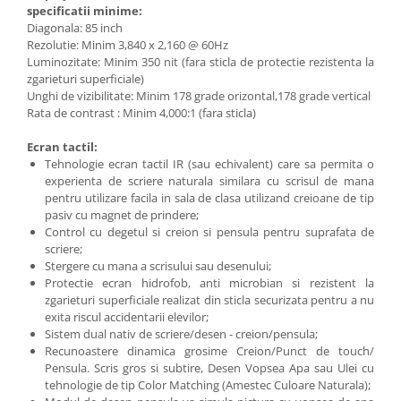
specificatii minime:
Diagonala: 85 inch
Rezolutie: Minim 3,840 x 2,160 @ 60Hz
Luminozitate: Minim 350 nit (fara sticla de protectie rezistenta la
zgarieturi superficiale)
Unghi de vizibilitate: Minim 178 grade orizontal,178 grade vertical
Rata de contrast : Minim 4,000:1 (fara sticla)
Ecran tactil:
Tehnologie ecran tactil IR (sau echivalent) care sa permita o
experienta de scriere naturala similara cu scrisul de mana
pentru utilizare facila in sala de clasa utilizand creioane de tip
pasiv cu magnet de prindere;
Control cu degetul si creion si pensula pentru suprafata de
scriere;
Stergere cu mana a scrisului sau desenului;
Protectie ecran hidrofob, anti microbian si rezistent la
zgarieturi superficiale realizat din sticla securizata pentru a nu
exita riscul accidentarii elevilor;
Sistem dual nativ de scriere/desen - creion/pensula;
Recunoastere dinamica grosime Creion/Punct de touch/
Pensula. Scris gros si subtire, Desen Vopsea Apa sau Ulei cu
tehnologie de tip Color Matching (Amestec Culoare Naturala);