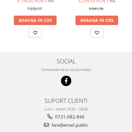
4.199,00 RON
6.299,00 RON
+ TVA
+ TVA
7.232,17
9.941,36
ADAUGA IN COS
ADAUGA IN COS
SOCIAL
Urmareste-ne in social media
SUPORT CLIENTI
Luni – Vineri: 9:00 – 18:00
0731-082-846
fara@email.public