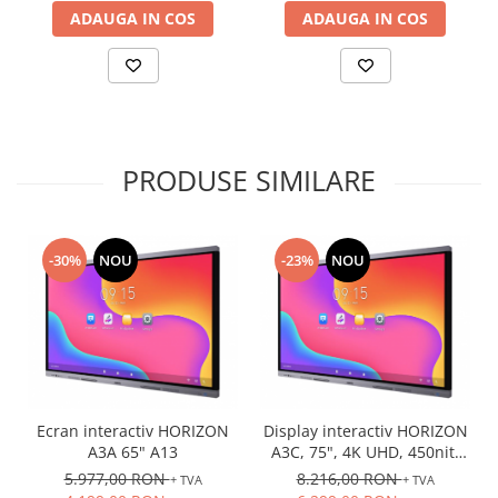
ADAUGA IN COS
ADAUGA IN COS
PRODUSE SIMILARE
-30%
NOU
-23%
NOU
Ecran interactiv HORIZON
Display interactiv HORIZON
A3A 65" A13
A3C, 75", 4K UHD, 450nit,
VA
5.977,00 RON
8.216,00 RON
+ TVA
+ TVA