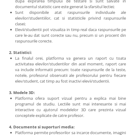
dupa expirarea timpului de testare si sunt salvate in
documentul statistic care este generat la sfarsitul lectiei;
Sunt disponibile atat raspunsurile individuale ale
elevilor/studentiilor, cat si statisticile privind raspunsurile
clasei;
Elevii/studentii pot vizualiza in timp real daca raspunsurile pe
care le-au dat sunt corecte sau nu, precum si un procent din
raspunsurile corecte.
2. Statistici:
La finalul orei, platforma va genera un raport cu toata
activitatea elevilor/studentilor din acel moment, raport care
va include informatii precum: toate raspunsurile de la teste,
notele, profesorul observatii ale profesorului pentru fiecare
elev/student, cat timp au fost inactivi elevii/studentii.
3. Modele 3D:
Platforma ofera suport vizual pentru a explica mai bine
programul de studiu. Lectiile sunt mai interesante si mai
interactive cu ajutorul modelelor 3D care prezinta vizual
conceptele explicate de catre profesor.
4. Documente si suporturi media:
Platforma permite profesorilor sa incarce documente, imagini