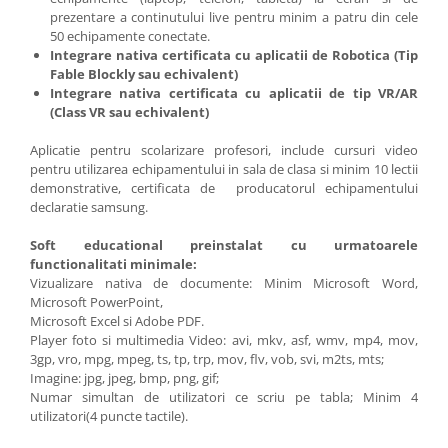
prezentare a continutului live pentru minim a patru din cele
50 echipamente conectate.
Integrare nativa certificata cu aplicatii de Robotica (Tip
Fable Blockly sau echivalent)
Integrare nativa certificata cu aplicatii de tip VR/AR
(Class VR sau echivalent)
Aplicatie pentru scolarizare profesori, include cursuri video
pentru utilizarea echipamentului in sala de clasa si minim 10 lectii
demonstrative, certificata de producatorul echipamentului
declaratie samsung.
Soft educational preinstalat cu urmatoarele
functionalitati minimale:
Vizualizare nativa de documente: Minim Microsoft Word,
Microsoft PowerPoint,
Microsoft Excel si Adobe PDF.
Player foto si multimedia Video: avi, mkv, asf, wmv, mp4, mov,
3gp, vro, mpg, mpeg, ts, tp, trp, mov, flv, vob, svi, m2ts, mts;
Imagine: jpg, jpeg, bmp, png, gif;
Numar simultan de utilizatori ce scriu pe tabla; Minim 4
utilizatori(4 puncte tactile).