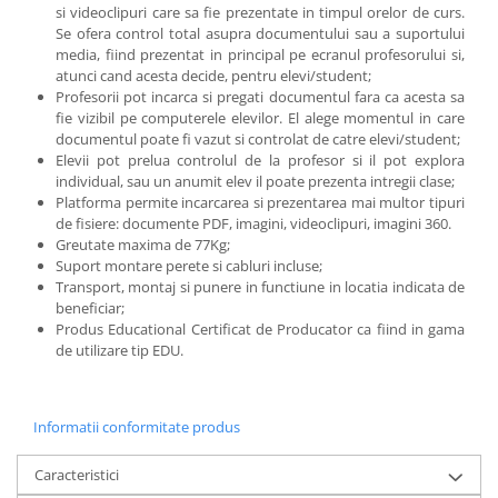
si videoclipuri care sa fie prezentate in timpul orelor de curs.
Se ofera control total asupra documentului sau a suportului
media, fiind prezentat in principal pe ecranul profesorului si,
atunci cand acesta decide, pentru elevi/student;
Profesorii pot incarca si pregati documentul fara ca acesta sa
fie vizibil pe computerele elevilor. El alege momentul in care
documentul poate fi vazut si controlat de catre elevi/student;
Elevii pot prelua controlul de la profesor si il pot explora
individual, sau un anumit elev il poate prezenta intregii clase;
Platforma permite incarcarea si prezentarea mai multor tipuri
de fisiere: documente PDF, imagini, videoclipuri, imagini 360.
Greutate maxima de 77Kg;
Suport montare perete si cabluri incluse;
Transport, montaj si punere in functiune in locatia indicata de
beneficiar;
Produs Educational Certificat de Producator ca fiind in gama
de utilizare tip EDU.
Informatii conformitate produs
Caracteristici