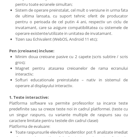
pentru toate ecranele simultan;
Sistem de operare preinstalat, cel mult o versiune in urma fata
de ultima lansata, cu suport tehnic oferit de producator
pentru o perioada de cel putin 4 ani, respectiv un ciclu de
invatamant, care sa asigure compatibilitatea cu sistemele de
operare existente/utilizate in unitatea de invatamant.
Tizen sau Echivalent (WebOS, Android 11 etc);
Pen (creioane) incluse:
Minim doua creioane pasive cu 2 capete (scris subtire / scris
gros);
Magnet pentru atasarea creioanelor de rama ecranului
interactiv;
Softuri educationale preinstalate – nativ in sistemul de
operare al displayului interactiv.
1. Teste interactive:
Platforma software va permite profesorilor sa incarce teste
predefinite sau sa creeze teste noi in cadrul platformei. (teste cu
un singur raspuns, cu variante multiple de raspuns sau cu
caractere limitate pentru testele din cadrul clasei)
Platforma de evaluare:
Toate raspunsurile elevilor/studentilor pot fi analizate imediat