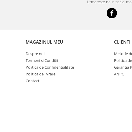
Urmareste-ne in social me
Videoproiectoare si Echipamente IT
Videoproiectoare
Videoproiectoare
Suporti si Accesorii
Videoproiectoare
MAGAZINUL MEU
CLIENTI
Ecrane Proiectie
Laptopuri si Accesorii
Despre noi
Metode de
Termeni si Conditii
Politica d
Laptopuri
Politica de Confidentialitate
Garantia 
Accesorii Laptopuri
Politica de livrare
ANPC
All in One/PC
Contact
All in One
Periferice PC
Conectivitate si Accesorii
Monitoare
Tablete si Accesorii
Imprimante si Multifunctionale