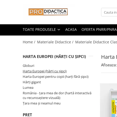
Toate Produsele
Oferta PNRR/PNRAS
TOATE PRODUSELE
ACASA
OFERTA PNRR/PNRA
Pachete Echipamente Sali Clasa
Home /
Materiale Didactice /
Materiale Didactice Cla
Pachete Echipamente Sala Clasa
Table/Display-uri Interactive
Harta 
HARTA EUROPEI (HĂRȚI CU ȘIPCI)
Table Interactive
Display-uri Interactive
Afiseaza:
Globuri
Harta Europei (hărți cu șipci)
Suporti/Standuri/Accesorii
Harta Europei pentru copii (harți fără șipci)
Imprimante si Multifunctionale
Hărți gigant
Imprimante si Scanere 3D
Lumea
România - țara mea de dor (hartă interactivă
Imprimante 3D
cu recunoaștere vizuală)
Creioane 3D
Ţara mea şi neamul meu
Accesorii 3D
PRET
Camere Documente