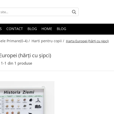
S
CONTACT
BLOG
HOME
BLOG
sele Primare(0-4) /
Harti pentru copii /
Harta Europei (hărți cu șipci)
Europei (hărți cu șipci)
1-
1
din
1
produse