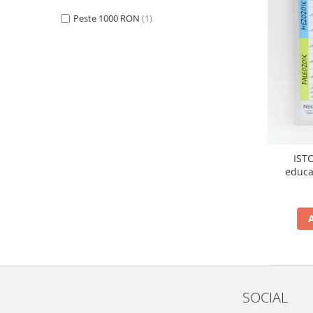
Videoproiectoare si Accesorii
Peste 1000 RON
(1)
Videoproiectoare
Accesorii
Suporti
Videoconferinta si Colaborare
Camere Videoconferinta
Boxe si Soundbar
Tehnologie Educationala
IST
Ochelari VR-3D
educa
Kit Robotic Educational
Software Educational
Oferta Mobilier Clasa
Table/Display-uri Interactive
Table Interactive
Display-uri Interactive
SOCIAL
Accesorii/Standuri