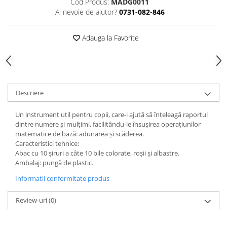
Cod Produs:
MADG0011
Accesorii
Ai nevoie de ajutor?
0731-082-846
Panouri Afisare
Table magnetice din sticla
Adauga la Favorite
Descriere
Un instrument util pentru copii, care-i ajută să înțeleagă raportul
dintre numere și mulțimi, facilitându-le însușirea operațiunilor
matematice de bază: adunarea și scăderea.
Caracteristici tehnice:
Abac cu 10 șiruri a câte 10 bile colorate, roșii și albastre.
Ambalaj: pungă de plastic.
Informatii conformitate produs
Review-uri
(0)