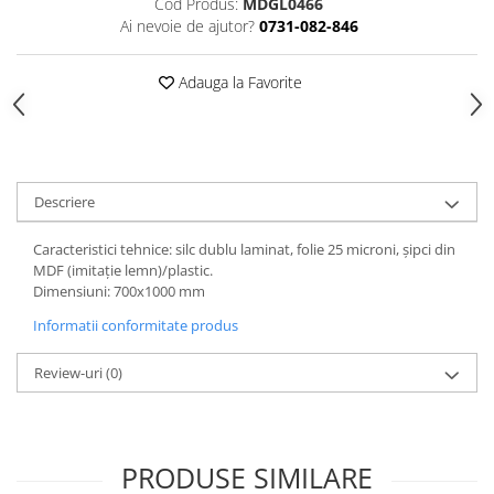
Cod Produs:
MDGL0466
Accesorii
Ai nevoie de ajutor?
0731-082-846
Panouri Afisare
Table magnetice din sticla
Adauga la Favorite
Descriere
Caracteristici tehnice: silc dublu laminat, folie 25 microni, şipci din
MDF (imitaţie lemn)/plastic.
Dimensiuni: 700x1000 mm
Informatii conformitate produs
Review-uri
(0)
PRODUSE SIMILARE