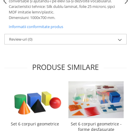
conversație și ajutându-i pe elevi să-și dezvolte vocabularul.
Accesorii
Caracteristici tehnice: Silk dublu laminat, folie 25 microni, şipci
Panouri Afisare
MDF imitatie lemn/plastic.
Dimensiuni: 1000x700 mm.
Table magnetice din sticla
Informatii conformitate produs
Review-uri
(0)
PRODUSE SIMILARE
Set 6 corpuri geometrice
Set 6 corpuri geometrice -
forme desfasurate