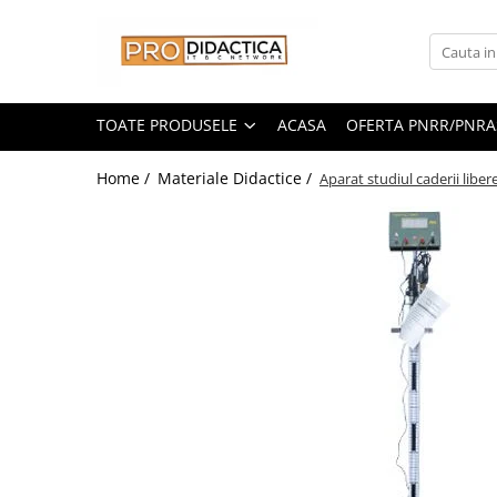
Toate Produsele
Oferta PNRR/PNRAS
TOATE PRODUSELE
ACASA
OFERTA PNRR/PNRA
Pachete Echipamente Sali Clasa
Home /
Materiale Didactice /
Aparat studiul caderii liber
Pachete Echipamente Sala Clasa
Table/Display-uri Interactive
Table Interactive
Display-uri Interactive
Suporti/Standuri/Accesorii
Imprimante si Multifunctionale
Imprimante si Scanere 3D
Imprimante 3D
Creioane 3D
Accesorii 3D
Camere Documente