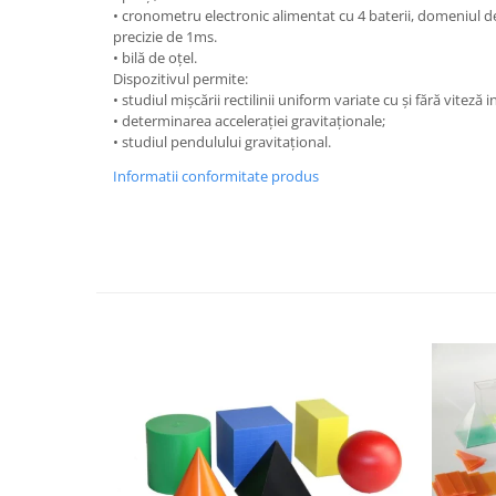
• cronometru electronic alimentat cu 4 baterii, domeniul 
Videoproiectoare si Echipamente IT
precizie de 1ms.
Videoproiectoare
• bilă de oţel.
Dispozitivul permite:
Videoproiectoare
• studiul mişcării rectilinii uniform variate cu şi fără viteză in
Suporti si Accesorii
• determinarea acceleraţiei gravitaţionale;
Videoproiectoare
• studiul pendulului gravitaţional.
Ecrane Proiectie
Informatii conformitate produs
Laptopuri si Accesorii
Laptopuri
Accesorii Laptopuri
All in One/PC
All in One
Periferice PC
Conectivitate si Accesorii
Monitoare
Tablete si Accesorii
Imprimante si Multifunctionale