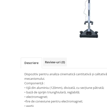
Videoproiectoare si Accesorii
Videoproiectoare
Accesorii
Suporti
Videoconferinta si Colaborare
Camere Videoconferinta
Distribuie
Boxe si Soundbar
pe
Tehnologie Educationala
Facebook
Ochelari VR-3D
Review-uri
(0)
Descriere
Kit Robotic Educational
Software Educational
Dispozitiv pentru analiza cinematică cantitativă şi calitativ
Oferta Mobilier Clasa
mecanismului.
Componenţă :
Table/Display-uri Interactive
• tijă din aluminiu (120mm), divizată, cu secţiune pătrată;
Table Interactive
• bază de sprijin triunghiulară, reglabilă;
• electromagnet;
Display-uri Interactive
•fire de conexiune pentru electromagnet;
Accesorii/Standuri
• porţi;