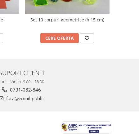
ce
Set 10 corpuri geometrice (h 15 cm)
Nu
CERE OFERTA
C
SUPORT CLIENTI
Luni – Vineri: 9:00 – 18:00
0731-082-846
fara@email.public