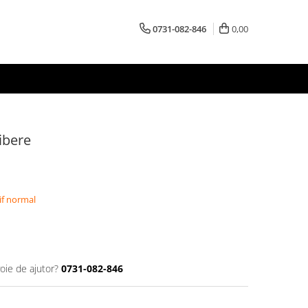
0731-082-846
0,00
libere
if normal
oie de ajutor?
0731-082-846