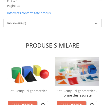
Ediţia: 1
Accesorii
Pagini: 32
Panouri Afisare
Informatii conformitate produs
Table magnetice din sticla
Review-uri
(0)
PRODUSE SIMILARE
Set 6 corpuri geometrice
Set 6 corpuri geometrice -
forme desfasurate
CERE OFERTA
CERE OFERTA