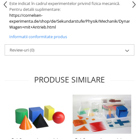
Accesorii
Este indicat în cadrul experimentelor privind fizica mecanică.
Pentru detalii suplimentare:
Panouri Afisare
https://cornelsen-
Table magnetice din sticla
experimenta.de/shop/de/Sekundarstufe/Physik/Mechanik/Dynamik/4
Wagen+mit+Antrieb.html
Informatii conformitate produs
Review-uri
(0)
PRODUSE SIMILARE