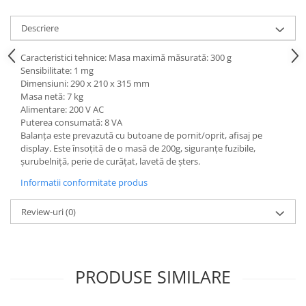
Accesorii
Panouri Afisare
Descriere
Table magnetice din sticla
Caracteristici tehnice: Masa maximă măsurată: 300 g
Sensibilitate: 1 mg
Dimensiuni: 290 x 210 x 315 mm
Masa netă: 7 kg
Alimentare: 200 V AC
Puterea consumată: 8 VA
Balanţa este prevazută cu butoane de pornit/oprit, afisaj pe
display. Este însoţită de o masă de 200g, siguranţe fuzibile,
şurubelniţă, perie de curăţat, lavetă de şters.
Informatii conformitate produs
Review-uri
(0)
PRODUSE SIMILARE