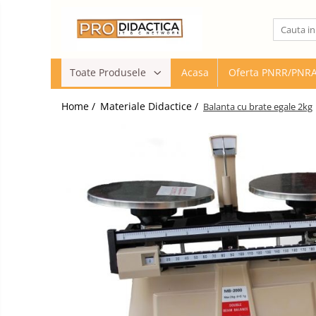
Toate Produsele
Toate Produsele
Acasa
Oferta PNRR/PNR
Oferta PNRR/PNRAS
Pachete Echipamente Sali Clasa
Home /
Materiale Didactice /
Balanta cu brate egale 2kg
Pachete Echipamente Sala Clasa
Table/Display-uri Interactive
Table Interactive
Display-uri Interactive
Suporti/Standuri/Accesorii
Imprimante si Multifunctionale
Imprimante si Scanere 3D
Imprimante 3D
Creioane 3D
Accesorii 3D
Camere Documente