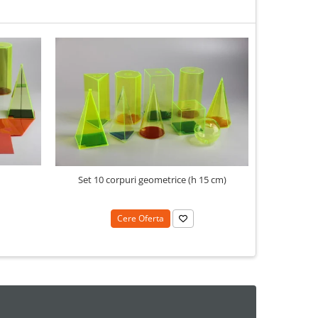
N
Set 10 corpuri geometrice (h 15 cm)
Cere Oferta