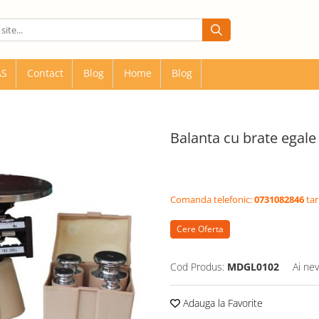
AS
Contact
Blog
Home
Blog
Balanta cu brate egale
Comanda telefonic:
0731082846
tar
Cere Oferta
Cod Produs:
MDGL0102
Ai nev
Adauga la Favorite