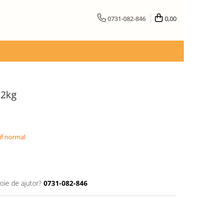
0731-082-846
0,00
 2kg
if normal
oie de ajutor?
0731-082-846