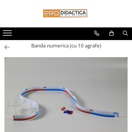
Toate Produsele
Oferta PNRR/PNRAS
Pachete Echipamente Sali Clasa
Banda numerica (cu 10 agrafe)
Pachete Echipamente Sala Clasa
Table/Display-uri Interactive
Table Interactive
Display-uri Interactive
Suporti/Standuri/Accesorii
Imprimante si Multifunctionale
Imprimante si Scanere 3D
Imprimante 3D
Creioane 3D
Accesorii 3D
Camere Documente