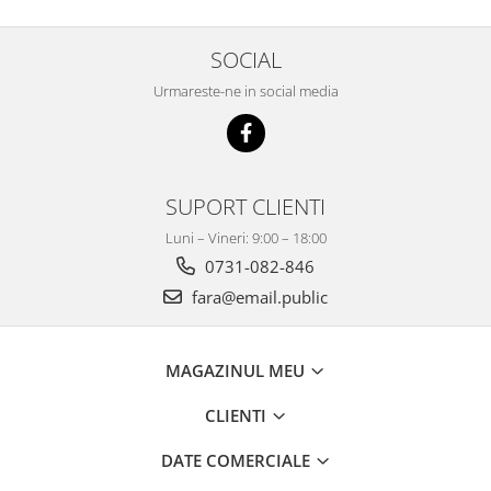
Imprimante
Multifunctionale
SOCIAL
Imprimante si Scanere 3D
Urmareste-ne in social media
Imprimante 3D
Videoconferinta si Colaborare
Camere Videoconferinta
Boxe si Soundbar
SUPORT CLIENTI
Tehnologie Educationala
Luni – Vineri: 9:00 – 18:00
Ochelari VR
0731-082-846
Kit Robotic Educational
fara@email.public
Software Educational
Mobilier Invatamant
MAGAZINUL MEU
Mobilier Cresa si Gradinita
Mese gradinita
CLIENTI
Scaune Gradinita
DATE COMERCIALE
Paturi gradinita