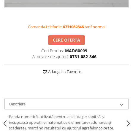
Videoproiectoare si Accesorii
Videoproiectoare
Accesorii
Comanda telefonic:
0731082846
tarif normal
Suporti
Videoconferinta si Colaborare
CERE OFERTA
Camere Videoconferinta
Cod Produs:
MADG0009
Boxe si Soundbar
Ai nevoie de ajutor?
0731-082-846
Tehnologie Educationala
Adauga la Favorite
Ochelari VR-3D
Kit Robotic Educational
Software Educational
Oferta Mobilier Clasa
Descriere
Table/Display-uri Interactive
Table Interactive
Banda numerică, utilizată pentru a-i ajuta pe copii să-și
Display-uri Interactive
însușească operațiile matematice elementare (adunarea și
scăderea), marcând rezultatul cu ajutorul agrafelor colorate.
Accesorii/Standuri