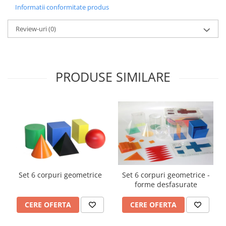
Informatii conformitate produs
Videoproiectoare si Echipamente IT
Videoproiectoare
Review-uri
(0)
Videoproiectoare
Suporti si Accesorii
Videoproiectoare
PRODUSE SIMILARE
Ecrane Proiectie
Laptopuri si Accesorii
Laptopuri
Accesorii Laptopuri
All in One/PC
All in One
Periferice PC
Set 6 corpuri geometrice
Set 6 corpuri geometrice -
Conectivitate si Accesorii
forme desfasurate
Monitoare
Tablete si Accesorii
CERE OFERTA
CERE OFERTA
Imprimante si Multifunctionale