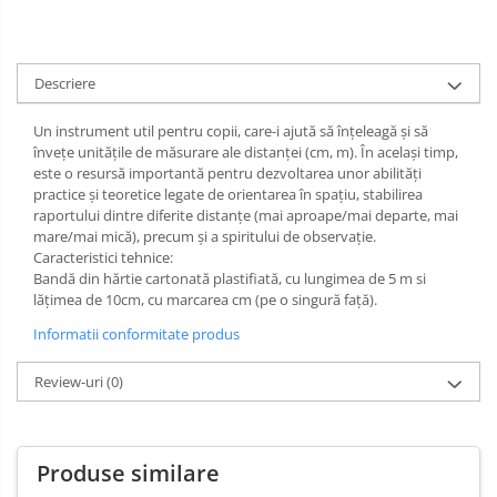
Limba si Comunicare
Plicuri
Mobilier Universitar
Videoproiectoare si Accesorii
Tablete si Accesorii
Matematica si stiinte ale naturii
Etichete autocolante
Pupitre Seminarii
Videoproiectoare
Arte si Tehnologii
Imprimante si Multifunctionale
Descriere
Instrumente de scris
Scaune si Fotolii
Accesorii
Educatie civica
Imprimante
Catedre,Mese,Birouri
Suporti
Harti geografice
Stilouri,Pixuri,Rollere
Un instrument util pentru copii, care-i ajută să înțeleagă și să
Multifunctionale
învețe unitățile de măsurare ale distanței (cm, m). În același timp,
Mobilier Laboratoare
Harti pentru copii
Linere si Markere
Videoconferinta si Colaborare
este o resursă importantă pentru dezvoltarea unor abilități
Imprimante si Scanere 3D
Puzzle geografic
practice și teoretice legate de orientarea în spațiu, stabilirea
Accesorii pentru birou
Camere Videoconferinta
Imprimante 3D
raportului dintre diferite distanțe (mai aproape/mai departe, mai
Materiale Didactice Gimnaziu si
Boxe si Soundbar
Capsatoare,Decapsatoare,Perforatoare
mare/mai mică), precum și a spiritului de observație.
Videoconferinta si Colaborare
Liceu
Caracteristici tehnice:
Agrafe,Ace,Clipsuri,Pioneze
Tehnologie Educationala
Bandă din hărtie cartonată plastifiată, cu lungimea de 5 m si
Camere Videoconferinta
Matematica
Seturi Birou Lux
lățimea de 10cm, cu marcarea cm (pe o singură față).
Ochelari VR-3D
Boxe si Soundbar
Informatica
Organizare si arhivare
Kit Robotic Educational
Informatii conformitate produs
Istorie
Tehnologie Educationala
Software Educational
Bibliorafturi,Dosare,Cutii Arhivare
Geografie
Review-uri
(0)
Ochelari VR
Mape si Folii Plastic
Oferta Mobilier Clasa
Biologie
Kit Robotic Educational
Plannere
Chimie
Software Educational
Tavite si Suporturi Documente
Fizica
Produse similare
Mijloace de Prezentare
Educatie Civica