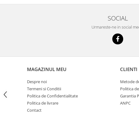
Imprimante
Multifunctionale
SOCIAL
Imprimante si Scanere 3D
Urmareste-ne in social me
Imprimante 3D
Videoconferinta si Colaborare
Camere Videoconferinta
Boxe si Soundbar
Tehnologie Educationala
MAGAZINUL MEU
CLIENTI
Ochelari VR
Kit Robotic Educational
Despre noi
Metode de
Termeni si Conditii
Politica d
Software Educational
Politica de Confidentialitate
Garantia 
Mobilier Invatamant
Politica de livrare
ANPC
Mobilier Cresa si Gradinita
Contact
Mese gradinita
Scaune Gradinita
Paturi gradinita