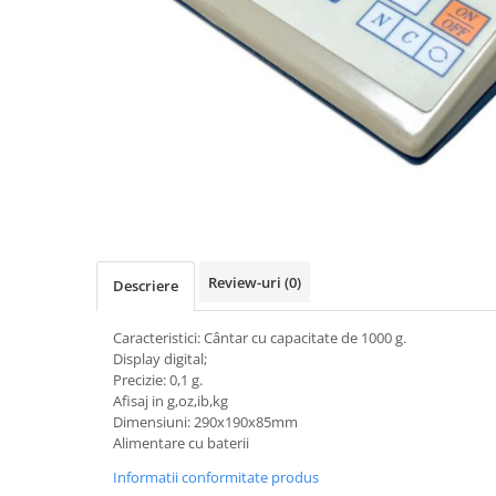
Videoproiectoare si Accesorii
Videoproiectoare
Accesorii
Suporti
Videoconferinta si Colaborare
Camere Videoconferinta
Distribuie
Boxe si Soundbar
pe
Facebook
Tehnologie Educationala
Ochelari VR-3D
Review-uri
(0)
Descriere
Kit Robotic Educational
Software Educational
Caracteristici: Cântar cu capacitate de 1000 g.
Oferta Mobilier Clasa
Display digital;
Precizie: 0,1 g.
Table/Display-uri Interactive
Afisaj in g,oz,ib,kg
Table Interactive
Dimensiuni: 290x190x85mm
Alimentare cu baterii
Display-uri Interactive
Informatii conformitate produs
Accesorii/Standuri