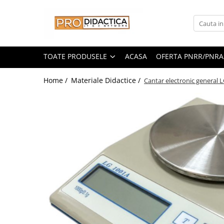
Toate Produsele
Oferta PNRR/PNRAS
TOATE PRODUSELE
ACASA
OFERTA PNRR/PNRA
Pachete Echipamente Sali Clasa
Home /
Materiale Didactice /
Cantar electronic general 
Pachete Echipamente Sala Clasa
Table/Display-uri Interactive
Table Interactive
Display-uri Interactive
Suporti/Standuri/Accesorii
Imprimante si Multifunctionale
Imprimante si Scanere 3D
Imprimante 3D
Creioane 3D
Accesorii 3D
Camere Documente