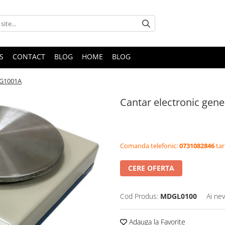
S
CONTACT
BLOG
HOME
BLOG
LG1001A
Cantar electronic gen
Comanda telefonic:
0731082846
tar
CERE OFERTA
Cod Produs:
MDGL0100
Ai nev
Adauga la Favorite