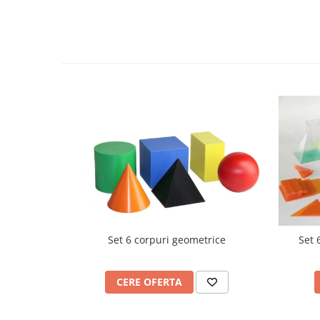
Videoproiectoare si Echipamente IT
Videoproiectoare
Videoproiectoare
Suporti si Accesorii
Videoproiectoare
Ecrane Proiectie
Laptopuri si Accesorii
Laptopuri
Accesorii Laptopuri
All in One/PC
All in One
Periferice PC
Set 6 corpuri geometrice
Set 
Conectivitate si Accesorii
Monitoare
CERE OFERTA
Tablete si Accesorii
Imprimante si Multifunctionale