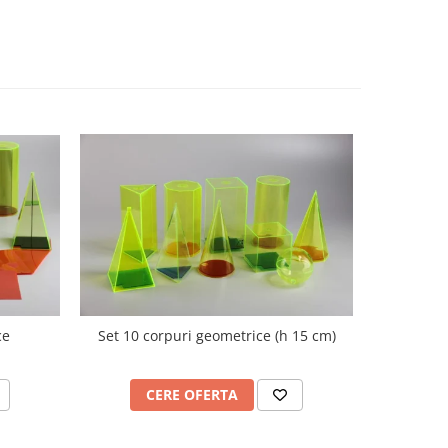
ce
Set 10 corpuri geometrice (h 15 cm)
Nu
CERE OFERTA
C