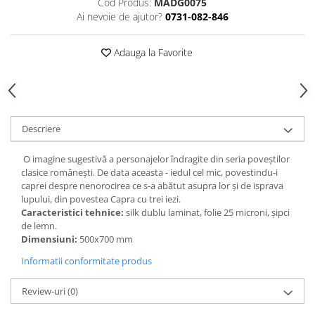
Cod Produs:
MADG0075
Accesorii
Ai nevoie de ajutor?
0731-082-846
Panouri Afisare
Table magnetice din sticla
Adauga la Favorite
Descriere
O imagine sugestivă a personajelor îndragite din seria poveștilor
clasice românești. De data aceasta - iedul cel mic, povestindu-i
caprei despre nenorocirea ce s-a abătut asupra lor şi de isprava
lupului, din povestea Capra cu trei iezi.
Caracteristici tehnice:
silk dublu laminat, folie 25 microni, şipci
de lemn.
Dimensiuni:
500x700 mm
Informatii conformitate produs
Review-uri
(0)