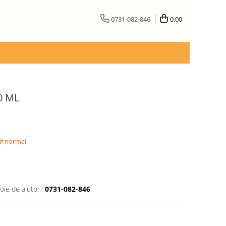
0731-082-846
0,00
0 ML
if normal
oie de ajutor?
0731-082-846