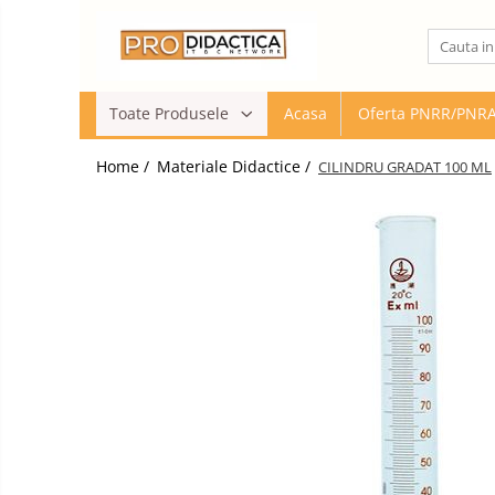
Toate Produsele
Toate Produsele
Acasa
Oferta PNRR/PNR
Oferta PNRR/PNRAS
Pachete Echipamente Sali Clasa
Home /
Materiale Didactice /
CILINDRU GRADAT 100 ML
Pachete Echipamente Sala Clasa
Table/Display-uri Interactive
Table Interactive
Display-uri Interactive
Suporti/Standuri/Accesorii
Imprimante si Multifunctionale
Imprimante si Scanere 3D
Imprimante 3D
Creioane 3D
Accesorii 3D
Camere Documente