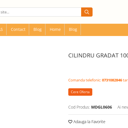
AS
Contact
Blog
Home
Blog
CILINDRU GRADAT 10
Comanda telefonic:
0731082846
tar
Cere Oferta
Cod Produs:
MDGL0606
Ai nev
Adauga la Favorite