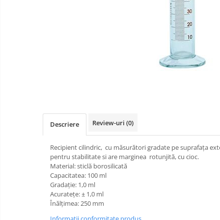
Videoproiectoare si Accesorii
Videoproiectoare
Accesorii
Suporti
Videoconferinta si Colaborare
Distribuie
Camere Videoconferinta
pe
Boxe si Soundbar
Facebook
Tehnologie Educationala
Review-uri
(0)
Descriere
Ochelari VR-3D
Kit Robotic Educational
Recipient cilindric, cu măsurători gradate pe suprafața ext
Software Educational
pentru stabilitate si are marginea rotunjită, cu cioc.
Material: sticlă borosilicată
Oferta Mobilier Clasa
Capacitatea: 100 ml
Table/Display-uri Interactive
Gradaţie: 1,0 ml
Acurateţe: ± 1,0 ml
Table Interactive
Videoproiectoare
Înălţimea: 250 mm
si
Display-uri Interactive
Echipamente
Mobilier
Informatii conformitate produs