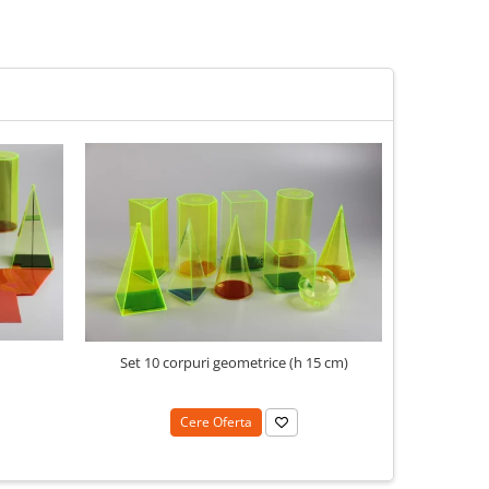
N
Set 10 corpuri geometrice (h 15 cm)
Cere Oferta