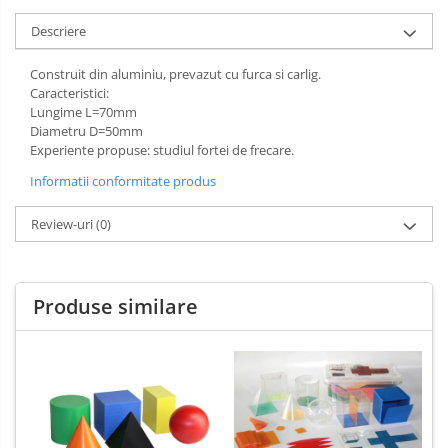
Limba engleza
Aviziere
Descriere
Flipchart-uri si Rezerve
Construit din aluminiu, prevazut cu furca si carlig.
Accesorii
Caracteristici:
Panouri Afisare
Lungime L=70mm
Table magnetice din sticla
Diametru D=50mm
Experiente propuse: studiul fortei de frecare.
Informatii conformitate produs
Review-uri
(0)
Produse similare