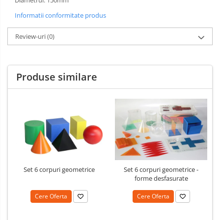
Limba engleza
Aviziere
Informatii conformitate produs
Flipchart-uri si Rezerve
Review-uri
(0)
Accesorii
Panouri Afisare
Table magnetice din sticla
Produse similare
Set 6 corpuri geometrice
Set 6 corpuri geometrice -
forme desfasurate
Cere Oferta
Cere Oferta