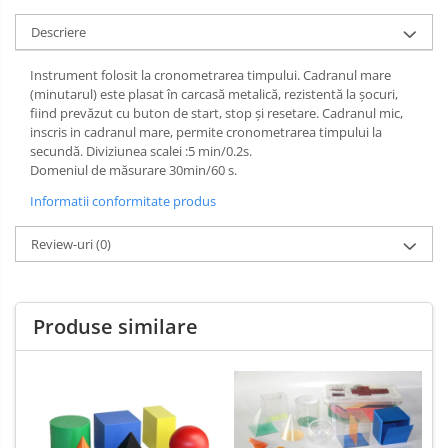
Limba engleza
Aviziere
Descriere
Flipchart-uri si Rezerve
Accesorii
Instrument folosit la cronometrarea timpului. Cadranul mare
(minutarul) este plasat în carcasă metalică, rezistentă la şocuri,
Panouri Afisare
fiind prevăzut cu buton de start, stop şi resetare. Cadranul mic,
Table magnetice din sticla
inscris in cadranul mare, permite cronometrarea timpului la
secundă. Diviziunea scalei :5 min/0.2s.
Domeniul de măsurare 30min/60 s.
Informatii conformitate produs
Review-uri
(0)
Produse similare