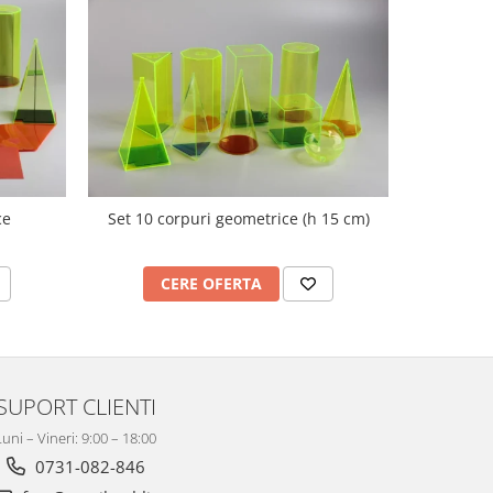
ce
Set 10 corpuri geometrice (h 15 cm)
Nu
CERE OFERTA
C
SUPORT CLIENTI
Luni – Vineri: 9:00 – 18:00
0731-082-846