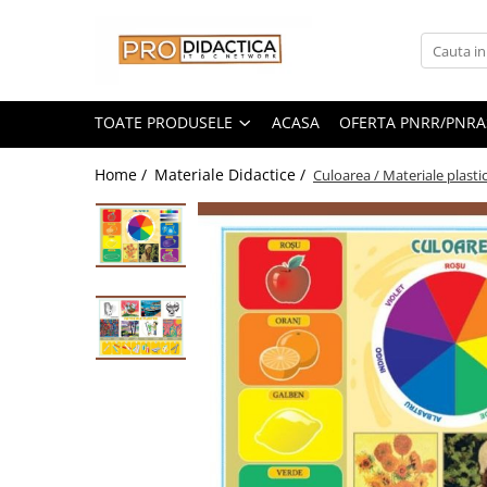
Toate Produsele
Oferta PNRR/PNRAS
TOATE PRODUSELE
ACASA
OFERTA PNRR/PNRA
Pachete Echipamente Sali Clasa
Home /
Materiale Didactice /
Culoarea / Materiale plasti
Pachete Echipamente Sala Clasa
Table/Display-uri Interactive
Table Interactive
Display-uri Interactive
Suporti/Standuri/Accesorii
Imprimante si Multifunctionale
Imprimante si Scanere 3D
Imprimante 3D
Creioane 3D
Accesorii 3D
Camere Documente