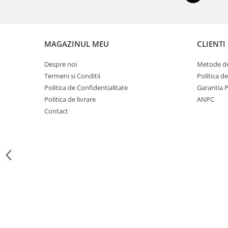
Imprimante
Multifunctionale
Imprimante si Scanere 3D
MAGAZINUL MEU
CLIENTI
Imprimante 3D
Videoconferinta si Colaborare
Despre noi
Metode de
Termeni si Conditii
Politica d
Camere Videoconferinta
Politica de Confidentialitate
Garantia 
Boxe si Soundbar
Politica de livrare
ANPC
Tehnologie Educationala
Contact
Ochelari VR
Kit Robotic Educational
Software Educational
Mobilier Invatamant
Mobilier Cresa si Gradinita
Mese gradinita
Scaune Gradinita
Paturi gradinita