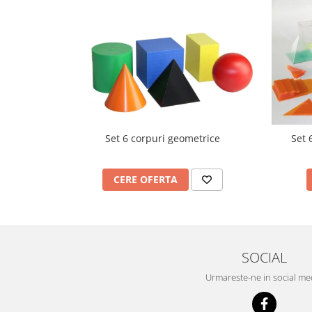
Videoproiectoare si Echipamente IT
Videoproiectoare
Videoproiectoare
Suporti si Accesorii
Videoproiectoare
Ecrane Proiectie
Laptopuri si Accesorii
Set 6 corpuri geometrice
Set 
Laptopuri
Accesorii Laptopuri
CERE OFERTA
All in One/PC
All in One
Periferice PC
Conectivitate si Accesorii
SOCIAL
Monitoare
Tablete si Accesorii
Urmareste-ne in social me
Imprimante si Multifunctionale