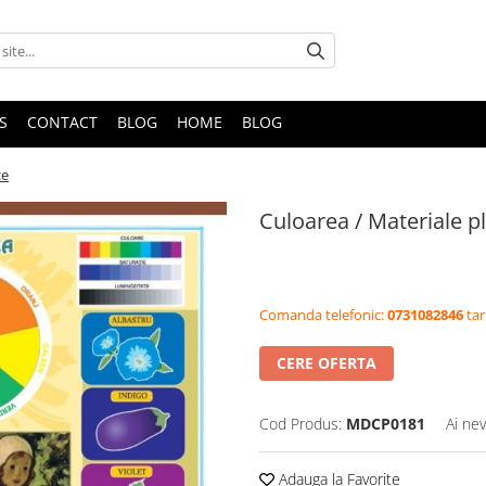
S
CONTACT
BLOG
HOME
BLOG
ce
Culoarea / Materiale pl
Comanda telefonic:
0731082846
tar
CERE OFERTA
Cod Produs:
MDCP0181
Ai nev
Adauga la Favorite