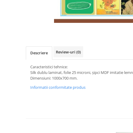
Videoproiectoare si Accesorii
Videoproiectoare
Accesorii
Distribuie
Suporti
pe
Videoconferinta si Colaborare
Facebook
Camere Videoconferinta
Review-uri
(0)
Descriere
Boxe si Soundbar
Tehnologie Educationala
Caracteristici tehnice:
Silk dublu laminat, folie 25 microni, şipci MDF imitatie lemn
Ochelari VR-3D
Dimensiuni: 1000x700 mm.
Kit Robotic Educational
Informatii conformitate produs
Software Educational
Oferta Mobilier Clasa
Table/Display-uri Interactive
Table Interactive
Display-uri Interactive
Accesorii/Standuri