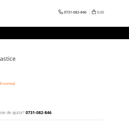
0731-082-846
0,00
astice
if normal
oie de ajutor?
0731-082-846