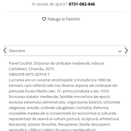
Accesorii
Ai nevoie de ajutor?
0731-082-846
Panouri Afisare
Table magnetice din sticla
Adauga la Favorite
Descriere
Pavel Cocârlă. Dicționar de civilizație medievală, editura
Cartdidact, Chișinău, 2015.
ISBN:978-9975-3079-8-7
Lucrarea are un caracter enciclopedic şi include cca 1900 de
termeni, care reflectă cele mai diverse aspecte ale civilizaţiei din
perioada Evului Mediu (sec. IV- prima jumătate a sec. XVII):
formarea statelor medievale, familiile monarhice ale epocii,
evoluţia sistemului administrativ, organizarea bisericii, schismele
religioase, ereziile, ordinele călugăreşti, inchiziţia, Reforma,
cruciadele medievale şi consecinţele lor economice şi culturale,
reprezentaţii de seamă ai culturii (pictură, sculptură, arhitectură,
literatură), ştiinţei, filosofiei, Renaşterea, Marile descoperiri
geografice, călători celebri din epoca medievală etc.