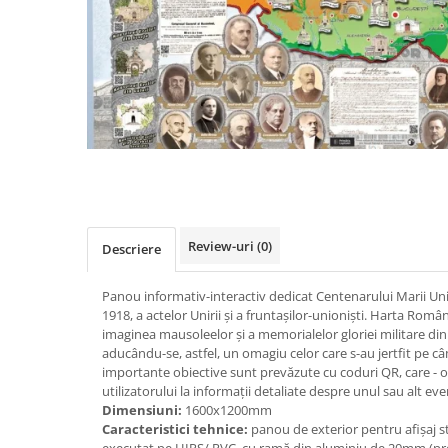
Videoproiectoare si Accesorii
Videoproiectoare
Accesorii
Suporti
Videoconferinta si Colaborare
Camere Videoconferinta
Distribuie
pe
Boxe si Soundbar
Facebook
Tehnologie Educationala
Ochelari VR-3D
Review-uri
(0)
Descriere
Kit Robotic Educational
Panou informativ-interactiv dedicat Centenarului Marii Uni
Software Educational
1918, a actelor Unirii și a fruntașilor-unioniști. Harta Româ
Oferta Mobilier Clasa
imaginea mausoleelor și a memorialelor gloriei militare di
aducându-se, astfel, un omagiu celor care s-au jertfit pe c
Table/Display-uri Interactive
importante obiective sunt prevăzute cu coduri QR, care - od
Table Interactive
utilizatorului la informații detaliate despre unul sau alt ev
Dimensiuni:
1600x1200mm
Display-uri Interactive
Caracteristici tehnice:
panou de exterior pentru afișaj st
Accesorii/Standuri
executat pe HIPS/ PVC, cu ramă din aluminiu de 20mm (pre