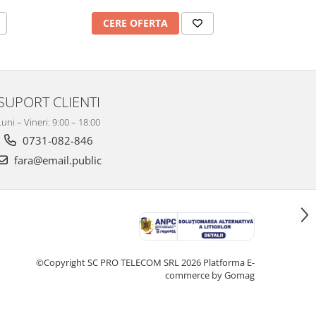
CERE OFERTA
C
SUPORT CLIENTI
Luni – Vineri: 9:00 – 18:00
0731-082-846
fara@email.public
©Copyright SC PRO TELECOM SRL 2026
Platforma E-
commerce by Gomag