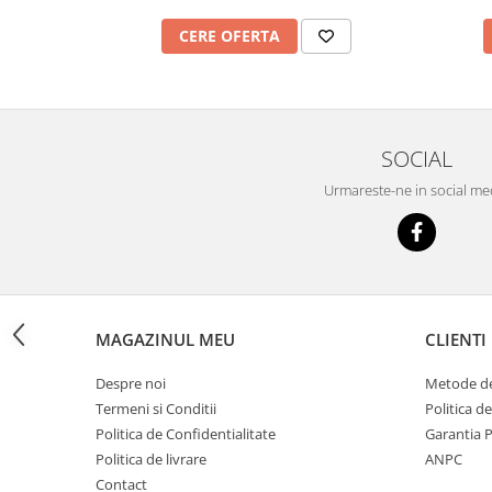
Imprimante
CERE OFERTA
Multifunctionale
Imprimante si Scanere 3D
Imprimante 3D
Videoconferinta si Colaborare
SOCIAL
Camere Videoconferinta
Urmareste-ne in social me
Boxe si Soundbar
Tehnologie Educationala
Ochelari VR
Kit Robotic Educational
Software Educational
MAGAZINUL MEU
CLIENTI
Mobilier Invatamant
Mobilier Cresa si Gradinita
Despre noi
Metode de
Mese gradinita
Termeni si Conditii
Politica d
Politica de Confidentialitate
Garantia 
Scaune Gradinita
Politica de livrare
ANPC
Paturi gradinita
Contact