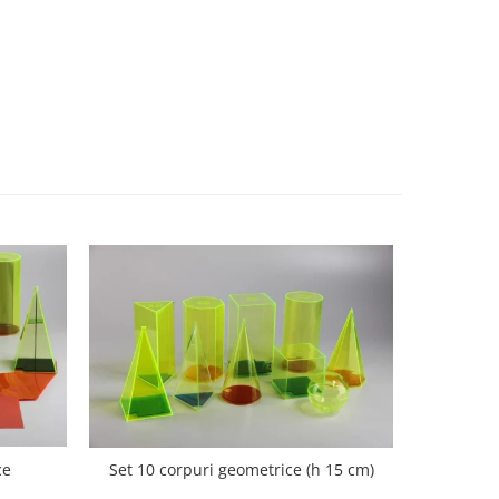
ce
Set 10 corpuri geometrice (h 15 cm)
Nu