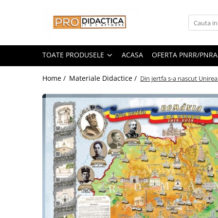
Toate Produsele
Oferta PNRR/PNRAS
TOATE PRODUSELE
ACASA
OFERTA PNRR/PNRA
Pachete Echipamente Sali Clasa
Home /
Materiale Didactice /
Din jertfa s-a nascut Unir
Pachete Echipamente Sala Clasa
Table/Display-uri Interactive
Table Interactive
Display-uri Interactive
Suporti/Standuri/Accesorii
Imprimante si Multifunctionale
Imprimante si Scanere 3D
Imprimante 3D
Creioane 3D
Accesorii 3D
Camere Documente