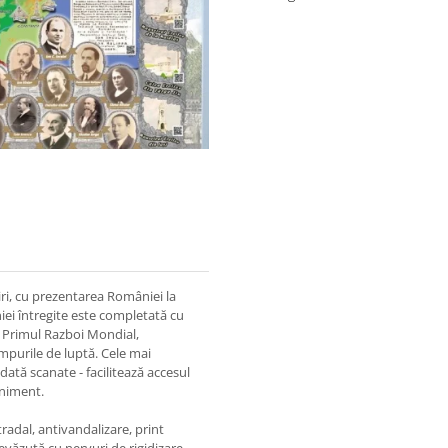
ri, cu prezentarea României la
niei întregite este completată cu
n Primul Razboi Mondial,
âmpurile de luptă. Cele mai
ată scanate - facilitează accesul
eniment.
radal, antivandalizare, print
văzută cu nervuri de rigidizare