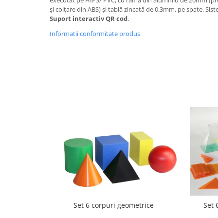
și colțare din ABS) și tablă zincată de 0.3mm, pe spate. Sis
Videoproiectoare si Echipamente IT
Suport interactiv QR cod
.
Videoproiectoare
Informatii conformitate produs
Videoproiectoare
Suporti si Accesorii
Videoproiectoare
Ecrane Proiectie
Laptopuri si Accesorii
Laptopuri
Accesorii Laptopuri
All in One/PC
All in One
Periferice PC
Conectivitate si Accesorii
Monitoare
Tablete si Accesorii
Set 6 corpuri geometrice
Set 
Imprimante si Multifunctionale