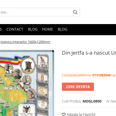
S
CONTACT
BLOG
HOME
BLOG
ea (panou interactiv 1600x1200mm
Din jertfa s-a nascut
Comanda telefonic:
0731082846
tar
CERE OFERTA
Cod Produs:
MDGL0800
Ai nev
Adauga la Favorite