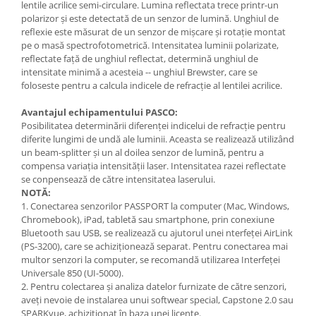
lentile acrilice semi-circulare. Lumina reflectata trece printr-un
polarizor și este detectată de un senzor de lumină. Unghiul de
reflexie este măsurat de un senzor de mișcare și rotație montat
pe o masă spectrofotometrică. Intensitatea luminii polarizate,
reflectate față de unghiul reflectat, determină unghiul de
intensitate minimă a acesteia -- unghiul Brewster, care se
foloseste pentru a calcula indicele de refracție al lentilei acrilice.
Avantajul echipamentului PASCO:
Posibilitatea determinării diferenței indicelui de refracție pentru
diferite lungimi de undă ale luminii. Aceasta se realizează utilizând
un beam-splitter și un al doilea senzor de lumină, pentru a
compensa variația intensității laser. Intensitatea razei reflectate
se conpensează de către intensitatea laserului.
NOTĂ:
1. Conectarea senzorilor PASSPORT la computer (Mac, Windows,
Chromebook), iPad, tabletă sau smartphone, prin conexiune
Bluetooth sau USB, se realizează cu ajutorul unei nterfeței AirLink
(PS-3200), care se achiziționează separat. Pentru conectarea mai
multor senzori la computer, se recomandă utilizarea Interfeței
Universale 850 (UI-5000).
2. Pentru colectarea și analiza datelor furnizate de către senzori,
aveți nevoie de instalarea unui softwear special, Capstone 2.0 sau
SPARKvue, achiziționat în baza unei licențe.