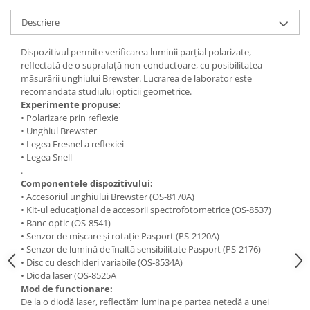
Accesorii
Descriere
Panouri Afisare
Table magnetice din sticla
Dispozitivul permite verificarea luminii parțial polarizate,
reflectată de o suprafață non-conductoare, cu posibilitatea
măsurării unghiului Brewster. Lucrarea de laborator este
recomandata studiului opticii geometrice.
Experimente propuse:
• Polarizare prin reflexie
• Unghiul Brewster
• Legea Fresnel a reflexiei
• Legea Snell
.
Componentele dispozitivului:
• Accesoriul unghiului Brewster (OS-8170A)
• Kit-ul educațional de accesorii spectrofotometrice (OS-8537)
• Banc optic (OS-8541)
• Senzor de mișcare și rotație Pasport (PS-2120A)
• Senzor de lumină de înaltă sensibilitate Pasport (PS-2176)
• Disc cu deschideri variabile (OS-8534A)
• Dioda laser (OS-8525A
Mod de functionare:
De la o diodă laser, reflectăm lumina pe partea netedă a unei