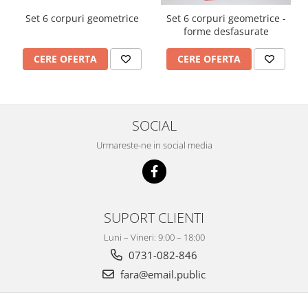
Imprimante
Set 6 corpuri geometrice
Set 6 corpuri geometrice -
Multifunctionale
forme desfasurate
Imprimante si Scanere 3D
CERE OFERTA
CERE OFERTA
Imprimante 3D
Videoconferinta si Colaborare
Camere Videoconferinta
SOCIAL
Boxe si Soundbar
Tehnologie Educationala
Urmareste-ne in social media
Ochelari VR
Kit Robotic Educational
Software Educational
SUPORT CLIENTI
Mobilier Invatamant
Mobilier Cresa si Gradinita
Luni – Vineri: 9:00 – 18:00
0731-082-846
Mese gradinita
Scaune Gradinita
fara@email.public
Paturi gradinita