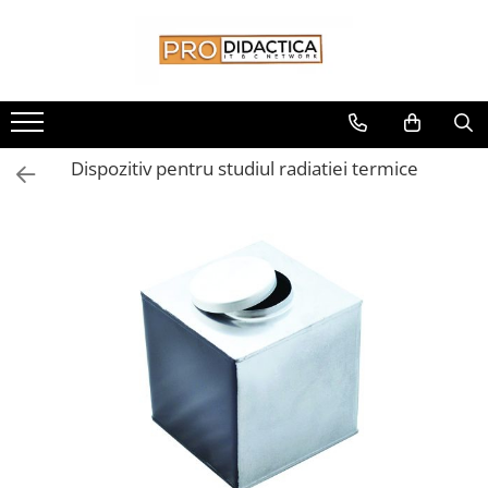
Toate Produsele
Oferta PNRR/PNRAS
Pachete Echipamente Sali Clasa
Dispozitiv pentru studiul radiatiei termice
Pachete Echipamente Sala Clasa
Table/Display-uri Interactive
Table Interactive
Display-uri Interactive
Suporti/Standuri/Accesorii
Imprimante si Multifunctionale
Imprimante si Scanere 3D
Imprimante 3D
Creioane 3D
Accesorii 3D
Camere Documente