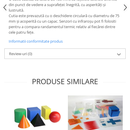
din punct de vedere a suprafeţei: înegrită, cu asperităţi şi
Videoproiectoare si Echipamente IT
lustruită.
Videoproiectoare
Cutia este prevazută cu o deschidere circulară cu diametru de 75
mm şi acoperită cu un capac. Senzori cu infraroşu pot fi folositi
Videoproiectoare
pentru a compara randamentul termic relativ al fiecărei dintre
Suporti si Accesorii
cele patru feţe.
Videoproiectoare
Informatii conformitate produs
Ecrane Proiectie
Laptopuri si Accesorii
Review-uri
(0)
Laptopuri
Accesorii Laptopuri
All in One/PC
PRODUSE SIMILARE
All in One
Periferice PC
Conectivitate si Accesorii
Monitoare
Tablete si Accesorii
Imprimante si Multifunctionale