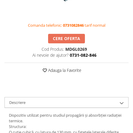
Videoproiectoare si Accesorii
Videoproiectoare
Accesorii
Comanda telefonic:
0731082846
tarif normal
Suporti
CERE OFERTA
Videoconferinta si Colaborare
Camere Videoconferinta
Cod Produs:
MDGL0269
Ai nevoie de ajutor?
0731-082-846
Boxe si Soundbar
Tehnologie Educationala
Adauga la Favorite
Ochelari VR-3D
Kit Robotic Educational
Software Educational
Oferta Mobilier Clasa
Descriere
Table/Display-uri Interactive
Table Interactive
Dispozitiv utilizat pentru studiul propagării şi absorbţiei radiaţiei
termice.
Display-uri Interactive
Structura:
Accesorii/Standuri
O cutie cubică, cu latura de 130 mm, cu faţetele laterale diferite,