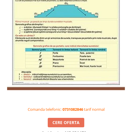
Videoproiectoare si Accesorii
Videoproiectoare
Accesorii
Suporti
Videoconferinta si Colaborare
Camere Videoconferinta
Boxe si Soundbar
Tehnologie Educationala
Ochelari VR-3D
Kit Robotic Educational
Software Educational
Oferta Mobilier Clasa
Table/Display-uri Interactive
Comanda telefonic:
0731082846
tarif normal
Table Interactive
Display-uri Interactive
CERE OFERTA
Accesorii/Standuri