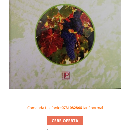
Videoproiectoare si Accesorii
Videoproiectoare
Accesorii
Suporti
Videoconferinta si Colaborare
Camere Videoconferinta
Boxe si Soundbar
Tehnologie Educationala
Ochelari VR-3D
Kit Robotic Educational
Software Educational
Oferta Mobilier Clasa
Table/Display-uri Interactive
Comanda telefonic:
0731082846
tarif normal
Table Interactive
Display-uri Interactive
CERE OFERTA
Accesorii/Standuri