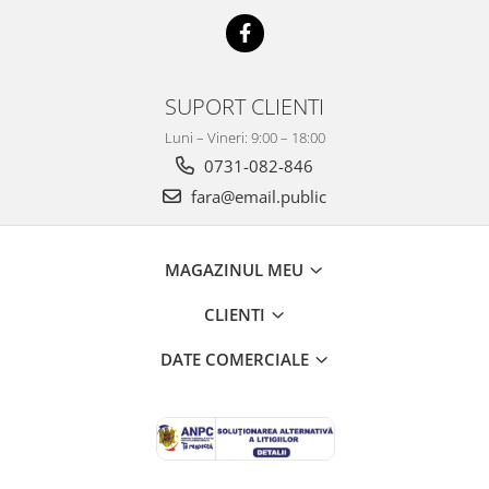
Mobilier Depozitare
Dulapuri si Cuiere
Mobilier Scolar
Banci Sali Clasa
SUPORT CLIENTI
Scaune Scolare
Luni – Vineri: 9:00 – 18:00
Set Banca si Scaune Elevi
0731-082-846
Dulapuri,Biblioteci si Cuiere
fara@email.public
Mobilier Laboratoare
Catedre si mese
Mobilier Universitar
MAGAZINUL MEU
Pupitre Seminarii
CLIENTI
Scaune si Fotolii
Catedre,Mese,Birouri
DATE COMERCIALE
Mobilier Laboratoare
Materiale Didactice
Materiale Didactice si Jocuri
Prescolari