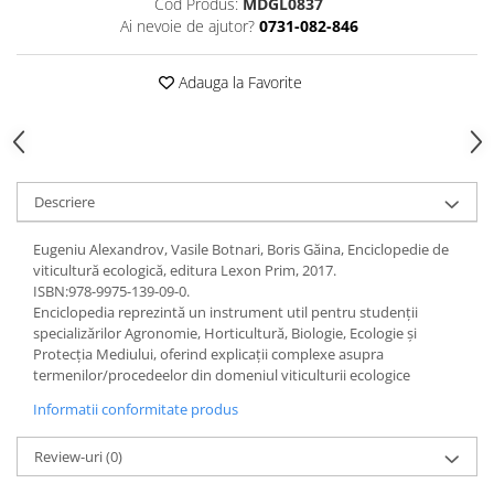
Cod Produs:
MDGL0837
Ai nevoie de ajutor?
0731-082-846
Videoproiectoare si Echipamente IT
Videoproiectoare
Adauga la Favorite
Videoproiectoare
Suporti si Accesorii
Videoproiectoare
Ecrane Proiectie
Laptopuri si Accesorii
Descriere
Laptopuri
Eugeniu Alexandrov, Vasile Botnari, Boris Găina, Enciclopedie de
Accesorii Laptopuri
viticultură ecologică, editura Lexon Prim, 2017.
All in One/PC
ISBN:978-9975-139-09-0.
Enciclopedia reprezintă un instrument util pentru studenţii
All in One
specializărilor Agronomie, Horticultură, Biologie, Ecologie şi
Periferice PC
Protecţia Mediului, oferind explicaţii complexe asupra
termenilor/procedeelor din domeniul viticulturii ecologice
Conectivitate si Accesorii
Informatii conformitate produs
Monitoare
Tablete si Accesorii
Review-uri
(0)
Imprimante si Multifunctionale