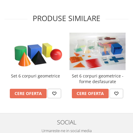
Imprimante
Multifunctionale
PRODUSE SIMILARE
Imprimante si Scanere 3D
Imprimante 3D
Videoconferinta si Colaborare
Camere Videoconferinta
Boxe si Soundbar
Tehnologie Educationala
Ochelari VR
Set 6 corpuri geometrice
Set 6 corpuri geometrice -
Kit Robotic Educational
forme desfasurate
Software Educational
Mobilier Invatamant
CERE OFERTA
CERE OFERTA
Mobilier Cresa si Gradinita
Mese gradinita
Scaune Gradinita
SOCIAL
Paturi gradinita
Urmareste-ne in social media