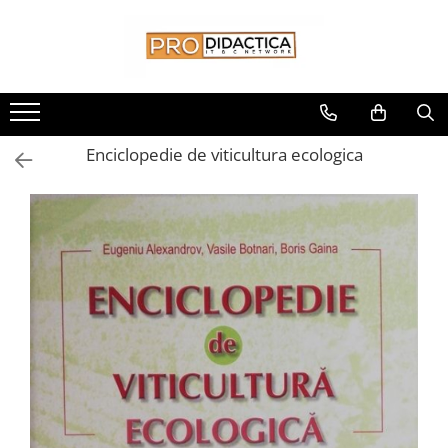
Toate Produsele
Oferta PNRR/PNRAS
Pachete Echipamente Sali Clasa
Enciclopedie de viticultura ecologica
Pachete Echipamente Sala Clasa
Table/Display-uri Interactive
Table Interactive
Display-uri Interactive
Suporti/Standuri/Accesorii
Imprimante si Multifunctionale
Imprimante si Scanere 3D
Imprimante 3D
Creioane 3D
Accesorii 3D
Camere Documente