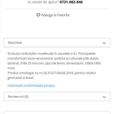
Ai nevoie de ajutor?
0731-082-846
Limba engleza
Aviziere
Flipchart-uri si Rezerve
Adauga la Favorite
Accesorii
Panouri Afisare
Table magnetice din sticla
Descriere
Evoluţia civilizaţiilor medievale în secolele V-XI. Principalele
transformări socio-economice, politice şi culturale.(silk dublu
laminat, folie 25 microni, şipci de lemn, dimensiuni: 1000x1400
mm)
Produs omologat cu nr.26.312/7/04.04.2018, pentru nivelul
gimnazial și liceal.
Informatii conformitate produs
Review-uri
(0)