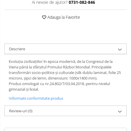
Ai nevoie de ajutor?
0731-082-846
Limba engleza
Aviziere
Flipchart-uri si Rezerve
Adauga la Favorite
Accesorii
Panouri Afisare
Table magnetice din sticla
Descriere
Evoluţia civilizaţiilor în epoca modernă, de la Congresul de la
Viena până la sfârşitul Primului Război Mondial. Principalele
transformări socio-politice şi culturale (silk dublu laminat, folie 25
microni, şipci de lemn, dimensiuni: 1000x1400 mm).
Produs omologat cu nr.24.802/7/03.04.2018, pentru nivelul
gimnazial și liceal.
Informatii conformitate produs
Review-uri
(0)