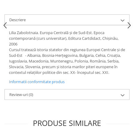
Accesorii
Panouri Afisare
Table magnetice din sticla
Descriere
Lilia Zabolotnaia.
Europa Centrală şi de Sud-Est. Epoca
contemporană (curs universitar)
, Editura Cartdidact, Chişinău,
2006
Cursul tratează istoria statelor din regiunea Europei Centrale şi de
Sud-Est - Albania, Bosnia-Herţegovina, Bulgaria, Cehia, Croaţia,
Iugoslavia, Macedonia, Muntenegru, Polonia, România, Serbia,
Slovacia, Slovenia, precum şi istoria marilor piteri europene în
contextul relaţiilor politice din sec. XX- începutul sec. XXI.
Informatii conformitate produs
Review-uri
(0)
PRODUSE SIMILARE