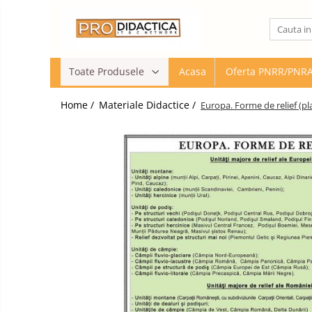
Toate Produsele
Toate Produsele
Acasa
Oferta PNRR/PNR
Oferta PNRR/PNRAS
Pachete Echipamente Sali Clasa
Home /
Materiale Didactice /
Europa. Forme de relief (pl
Pachete Echipamente Sala Clasa
Table/Display-uri Interactive
Table Interactive
Display-uri Interactive
Suporti/Standuri/Accesorii
Imprimante si Multifunctionale
Imprimante si Scanere 3D
Imprimante 3D
Creioane 3D
Accesorii 3D
Camere Documente