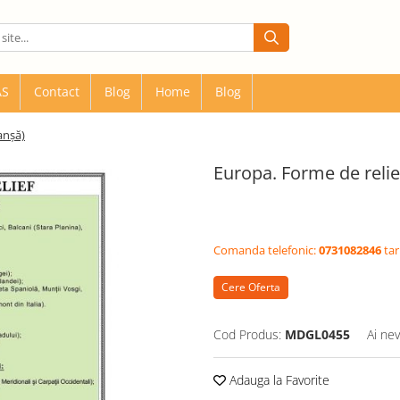
AS
Contact
Blog
Home
Blog
anşă)
Europa. Forme de relie
Comanda telefonic:
0731082846
tar
Cere Oferta
Cod Produs:
MDGL0455
Ai nev
Adauga la Favorite