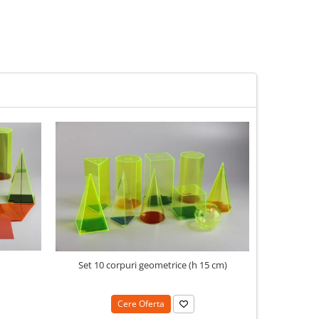
N
Set 10 corpuri geometrice (h 15 cm)
Cere Oferta