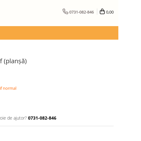
0731-082-846
0,00
f (planşă)
if normal
oie de ajutor?
0731-082-846