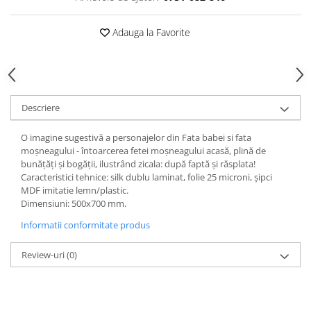
Videoproiectoare si Echipamente IT
Adauga la Favorite
Videoproiectoare
Videoproiectoare
Suporti si Accesorii
Videoproiectoare
Ecrane Proiectie
Descriere
Laptopuri si Accesorii
O imagine sugestivă a personajelor din Fata babei si fata
Laptopuri
moşneagului - întoarcerea fetei moşneagului acasă, plină de
bunăţăţi şi bogăţii, ilustrând zicala: după faptă şi răsplata!
Accesorii Laptopuri
Caracteristici tehnice: silk dublu laminat, folie 25 microni, şipci
All in One/PC
MDF imitatie lemn/plastic.
Dimensiuni: 500x700 mm.
All in One
Periferice PC
Informatii conformitate produs
Conectivitate si Accesorii
Review-uri
(0)
Monitoare
Tablete si Accesorii
Imprimante si Multifunctionale