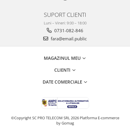
Mobilier Depozitare
Dulapuri si Cuiere
SUPORT CLIENTI
Mobilier Scolar
Luni – Vineri: 9:00 – 18:00
Banci Sali Clasa
0731-082-846
Scaune Scolare
fara@email.public
Set Banca si Scaune Elevi
Dulapuri,Biblioteci si Cuiere
Mobilier Laboratoare
MAGAZINUL MEU
Catedre si mese
Mobilier Universitar
CLIENTI
Pupitre Seminarii
DATE COMERCIALE
Scaune si Fotolii
Catedre,Mese,Birouri
Mobilier Laboratoare
Materiale Didactice
Materiale Didactice si Jocuri
©Copyright SC PRO TELECOM SRL 2026
Platforma E-commerce
Prescolari
by Gomag