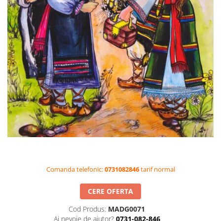
Videoproiectoare si Accesorii
Videoproiectoare
Accesorii
Suporti
Videoconferinta si Colaborare
Camere Videoconferinta
Boxe si Soundbar
Tehnologie Educationala
Ochelari VR-3D
Kit Robotic Educational
Software Educational
Oferta Mobilier Clasa
Comanda telefonic:
0731082846
tarif normal
Table/Display-uri Interactive
Table Interactive
CERE OFERTA
Display-uri Interactive
Cod Produs:
MADG0071
Accesorii/Standuri
Ai nevoie de ajutor?
0731-082-846