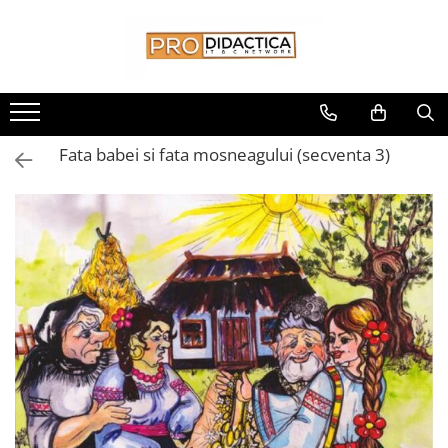
Toate Produsele
Oferta PNRR/PNRAS
Pachete Echipamente Sali Clasa
Fata babei si fata mosneagului (secventa 3)
Pachete Echipamente Sala Clasa
Table/Display-uri Interactive
Table Interactive
Display-uri Interactive
Suporti/Standuri/Accesorii
Imprimante si Multifunctionale
Imprimante si Scanere 3D
Imprimante 3D
Creioane 3D
Accesorii 3D
Camere Documente