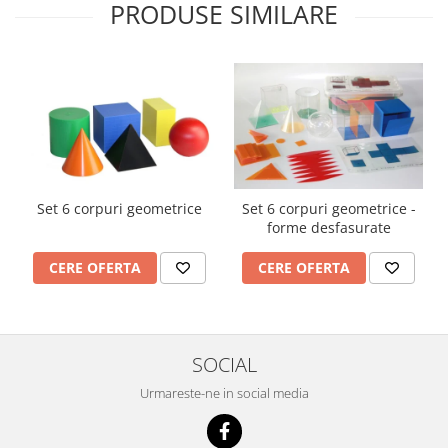
PRODUSE SIMILARE
Imprimante
Multifunctionale
Imprimante si Scanere 3D
Imprimante 3D
Videoconferinta si Colaborare
Camere Videoconferinta
Boxe si Soundbar
Tehnologie Educationala
Set 6 corpuri geometrice
Set 6 corpuri geometrice -
forme desfasurate
Ochelari VR
Kit Robotic Educational
CERE OFERTA
CERE OFERTA
Software Educational
Mobilier Invatamant
Mobilier Cresa si Gradinita
SOCIAL
Mese gradinita
Urmareste-ne in social media
Scaune Gradinita
Paturi gradinita