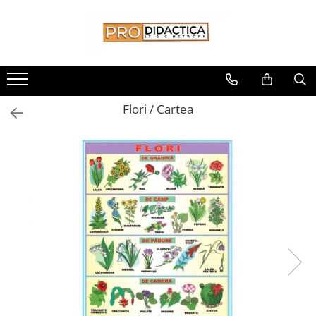
Toate Produsele
Oferta PNRR/PNRAS
Pachete Echipamente Sali Clasa
Flori / Cartea
Pachete Echipamente Sala Clasa
Table/Display-uri Interactive
Table Interactive
Display-uri Interactive
Suporti/Standuri/Accesorii
Imprimante si Multifunctionale
Imprimante si Scanere 3D
Imprimante 3D
Creioane 3D
Accesorii 3D
Camere Documente