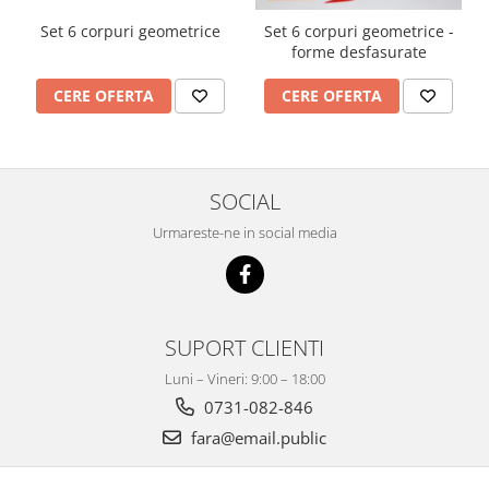
Imprimante
Set 6 corpuri geometrice
Set 6 corpuri geometrice -
Multifunctionale
forme desfasurate
Imprimante si Scanere 3D
CERE OFERTA
CERE OFERTA
Imprimante 3D
Videoconferinta si Colaborare
Camere Videoconferinta
Boxe si Soundbar
SOCIAL
Tehnologie Educationala
Urmareste-ne in social media
Ochelari VR
Kit Robotic Educational
Software Educational
SUPORT CLIENTI
Mobilier Invatamant
Mobilier Cresa si Gradinita
Luni – Vineri: 9:00 – 18:00
Mese gradinita
0731-082-846
Scaune Gradinita
fara@email.public
Paturi gradinita