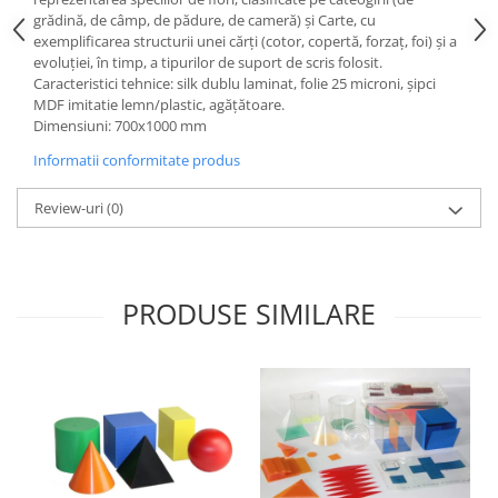
grădină, de câmp, de pădure, de cameră) și Carte, cu
Videoproiectoare si Echipamente IT
exemplificarea structurii unei cărți (cotor, copertă, forzaț, foi) și a
Videoproiectoare
evoluției, în timp, a tipurilor de suport de scris folosit.
Caracteristici tehnice: silk dublu laminat, folie 25 microni, şipci
Videoproiectoare
MDF imitatie lemn/plastic, agățătoare.
Suporti si Accesorii
Dimensiuni: 700x1000 mm
Videoproiectoare
Informatii conformitate produs
Ecrane Proiectie
Laptopuri si Accesorii
Review-uri
(0)
Laptopuri
Accesorii Laptopuri
All in One/PC
PRODUSE SIMILARE
All in One
Periferice PC
Conectivitate si Accesorii
Monitoare
Tablete si Accesorii
Imprimante si Multifunctionale