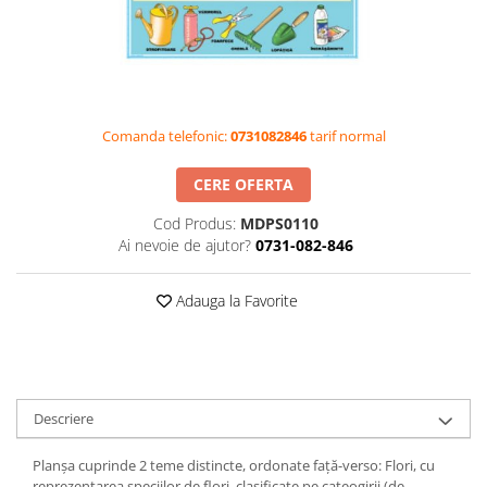
Videoproiectoare si Accesorii
Videoproiectoare
Accesorii
Suporti
Comanda telefonic:
0731082846
tarif normal
Videoconferinta si Colaborare
Camere Videoconferinta
CERE OFERTA
Boxe si Soundbar
Cod Produs:
MDPS0110
Tehnologie Educationala
Ai nevoie de ajutor?
0731-082-846
Ochelari VR-3D
Kit Robotic Educational
Adauga la Favorite
Software Educational
Oferta Mobilier Clasa
Table/Display-uri Interactive
Table Interactive
Descriere
Display-uri Interactive
Planşa cuprinde 2 teme distincte, ordonate faţă-verso: Flori, cu
Accesorii/Standuri
reprezentarea speciilor de flori, clasificate pe cateogirii (de