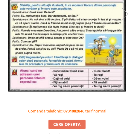
Videoproiectoare si Accesorii
Videoproiectoare
Accesorii
Suporti
Videoconferinta si Colaborare
Camere Videoconferinta
Boxe si Soundbar
Tehnologie Educationala
Ochelari VR-3D
Kit Robotic Educational
Software Educational
Oferta Mobilier Clasa
Table/Display-uri Interactive
Comanda telefonic:
0731082846
tarif normal
Table Interactive
Display-uri Interactive
CERE OFERTA
Accesorii/Standuri