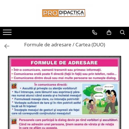
Toate Produsele
Oferta PNRR/PNRAS
Pachete Echipamente Sali Clasa
Formule de adresare / Cartea (DUO)
Pachete Echipamente Sala Clasa
Table/Display-uri Interactive
Table Interactive
Display-uri Interactive
Suporti/Standuri/Accesorii
Imprimante si Multifunctionale
Imprimante si Scanere 3D
Imprimante 3D
Creioane 3D
Accesorii 3D
Camere Documente