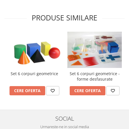
Imprimante
Multifunctionale
PRODUSE SIMILARE
Imprimante si Scanere 3D
Imprimante 3D
Videoconferinta si Colaborare
Camere Videoconferinta
Boxe si Soundbar
Tehnologie Educationala
Ochelari VR
Set 6 corpuri geometrice
Set 6 corpuri geometrice -
Kit Robotic Educational
forme desfasurate
Software Educational
Mobilier Invatamant
CERE OFERTA
CERE OFERTA
Mobilier Cresa si Gradinita
Mese gradinita
Scaune Gradinita
SOCIAL
Paturi gradinita
Urmareste-ne in social media