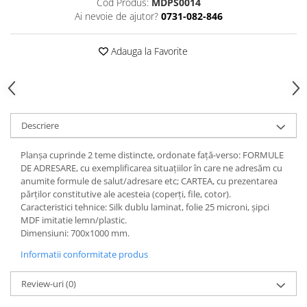
Cod Produs:
MDPS0014
Ai nevoie de ajutor?
0731-082-846
Videoproiectoare si Echipamente IT
Videoproiectoare
Adauga la Favorite
Videoproiectoare
Suporti si Accesorii
Videoproiectoare
Ecrane Proiectie
Laptopuri si Accesorii
Descriere
Laptopuri
Planşa cuprinde 2 teme distincte, ordonate faţă-verso: FORMULE
Accesorii Laptopuri
DE ADRESARE, cu exemplificarea situațiilor în care ne adresăm cu
All in One/PC
anumite formule de salut/adresare etc; CARTEA, cu prezentarea
părților constitutive ale acesteia (coperți, file, cotor).
All in One
Caracteristici tehnice: Silk dublu laminat, folie 25 microni, şipci
Periferice PC
MDF imitatie lemn/plastic.
Dimensiuni: 700x1000 mm.
Conectivitate si Accesorii
Informatii conformitate produs
Monitoare
Tablete si Accesorii
Review-uri
(0)
Imprimante si Multifunctionale