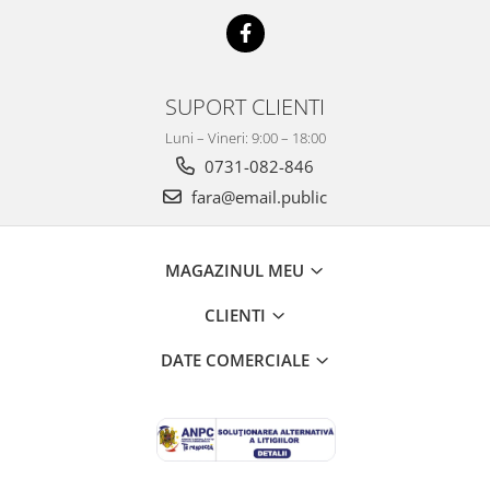
Mobilier Depozitare
Dulapuri si Cuiere
Mobilier Scolar
Banci Sali Clasa
SUPORT CLIENTI
Scaune Scolare
Luni – Vineri: 9:00 – 18:00
Set Banca si Scaune Elevi
0731-082-846
Dulapuri,Biblioteci si Cuiere
fara@email.public
Mobilier Laboratoare
Catedre si mese
Mobilier Universitar
MAGAZINUL MEU
Pupitre Seminarii
CLIENTI
Scaune si Fotolii
Catedre,Mese,Birouri
DATE COMERCIALE
Mobilier Laboratoare
Materiale Didactice
Materiale Didactice si Jocuri
Prescolari