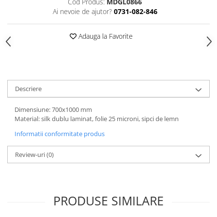
Cod Produs:
MDGL0866
Accesorii
Ai nevoie de ajutor?
0731-082-846
Panouri Afisare
Table magnetice din sticla
Adauga la Favorite
Descriere
Dimensiune: 700x1000 mm
Material: silk dublu laminat, folie 25 microni, sipci de lemn
Informatii conformitate produs
Review-uri
(0)
PRODUSE SIMILARE