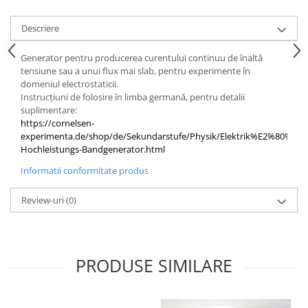
Videoproiectoare si Echipamente IT
Descriere
Videoproiectoare
Videoproiectoare
Generator pentru producerea curentului continuu de înaltă
tensiune sau a unui flux mai slab, pentru experimente în
Suporti si Accesorii
domeniul electrostaticii.
Videoproiectoare
Instrucțiuni de folosire în limba germană, pentru detalii
Ecrane Proiectie
suplimentare:
https://cornelsen-
Laptopuri si Accesorii
experimenta.de/shop/de/Sekundarstufe/Physik/Elektrik%E2%80%8
Laptopuri
Hochleistungs-Bandgenerator.html
Accesorii Laptopuri
Informatii conformitate produs
All in One/PC
Review-uri
(0)
All in One
Periferice PC
Conectivitate si Accesorii
Monitoare
PRODUSE SIMILARE
Tablete si Accesorii
Imprimante si Multifunctionale