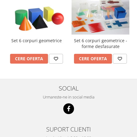
Imprimante
Multifunctionale
Imprimante si Scanere 3D
Imprimante 3D
Videoconferinta si Colaborare
Set 6 corpuri geometrice
Set 6 corpuri geometrice -
forme desfasurate
Camere Videoconferinta
Boxe si Soundbar
CERE OFERTA
CERE OFERTA
Tehnologie Educationala
Ochelari VR
Kit Robotic Educational
SOCIAL
Software Educational
Mobilier Invatamant
Urmareste-ne in social media
Mobilier Cresa si Gradinita
Mese gradinita
Scaune Gradinita
SUPORT CLIENTI
Paturi gradinita