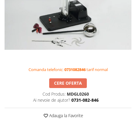
Videoproiectoare si Accesorii
Videoproiectoare
Accesorii
Suporti
Videoconferinta si Colaborare
Camere Videoconferinta
Boxe si Soundbar
Tehnologie Educationala
Comanda telefonic:
0731082846
tarif normal
Ochelari VR-3D
Kit Robotic Educational
CERE OFERTA
Software Educational
Cod Produs:
MDGL0260
Oferta Mobilier Clasa
Ai nevoie de ajutor?
0731-082-846
Table/Display-uri Interactive
Table Interactive
Adauga la Favorite
Display-uri Interactive
Accesorii/Standuri