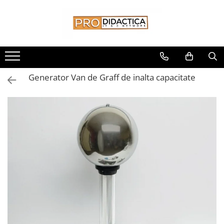
Toate Produsele
Oferta PNRR/PNRAS
Pachete Echipamente Sali Clasa
Generator Van de Graff de inalta capacitate
Pachete Echipamente Sala Clasa
Table/Display-uri Interactive
Table Interactive
Display-uri Interactive
Suporti/Standuri/Accesorii
Imprimante si Multifunctionale
Imprimante si Scanere 3D
Imprimante 3D
Creioane 3D
Accesorii 3D
Camere Documente